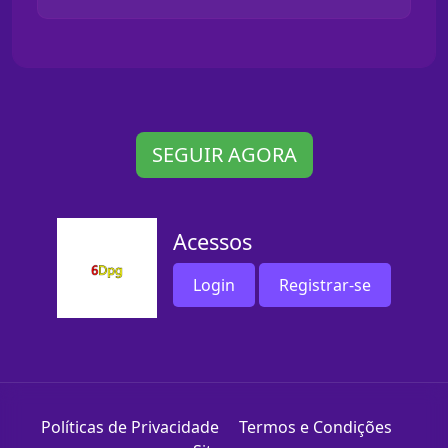
SEGUIR AGORA
Acessos
Login
Registrar-se
Políticas de Privacidade
Termos e Condições