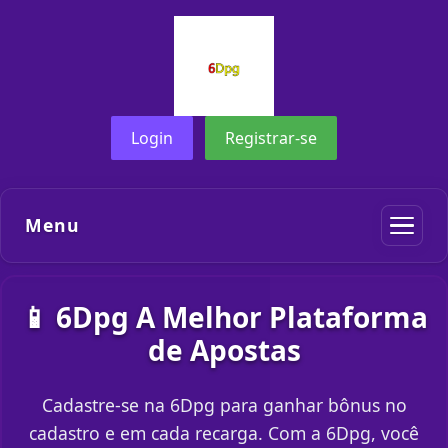
Login
Registrar-se
Menu
📱 6Dpg A Melhor Plataforma
de Apostas
Cadastre-se na 6Dpg para ganhar bônus no
cadastro e em cada recarga. Com a 6Dpg, você