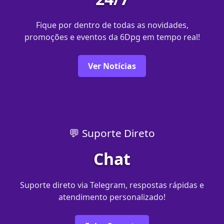
Fique por dentro de todas as novidades,
promoções e eventos da 6Dpg em tempo real!
Ver Notícias
💬 Suporte Direto
Chat
Suporte direto via Telegram, respostas rápidas e
atendimento personalizado!