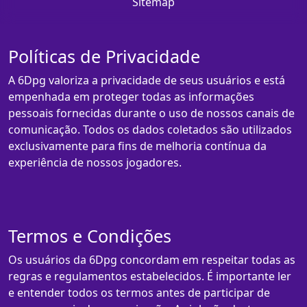
Sitemap
Políticas de Privacidade
A 6Dpg valoriza a privacidade de seus usuários e está
empenhada em proteger todas as informações
pessoais fornecidas durante o uso de nossos canais de
comunicação. Todos os dados coletados são utilizados
exclusivamente para fins de melhoria contínua da
experiência de nossos jogadores.
Termos e Condições
Os usuários da 6Dpg concordam em respeitar todas as
regras e regulamentos estabelecidos. É importante ler
e entender todos os termos antes de participar de