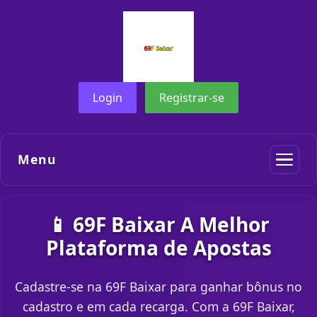
Login
Registrar-se
Menu
📱 69F Baixar A Melhor
Plataforma de Apostas
Cadastre-se na 69F Baixar para ganhar bônus no
cadastro e em cada recarga. Com a 69F Baixar,