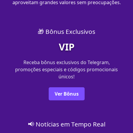
aproveitam grandes valores sem preocupações.
🎁 Bônus Exclusivos
VIP
Receba bônus exclusivos do Telegram,
promoções especiais e códigos promocionais
únicos!
Ver Bônus
📢 Notícias em Tempo Real