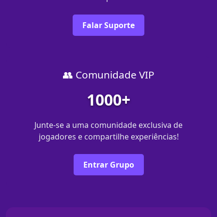
Falar Suporte
👥 Comunidade VIP
1000+
Junte-se a uma comunidade exclusiva de
jogadores e compartilhe experiências!
Entrar Grupo