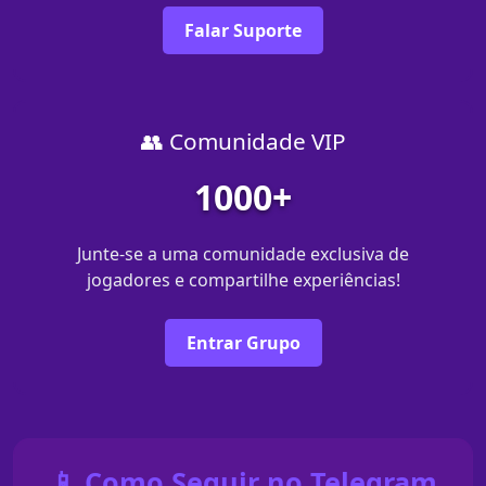
Falar Suporte
👥 Comunidade VIP
1000+
Junte-se a uma comunidade exclusiva de
jogadores e compartilhe experiências!
Entrar Grupo
📱 Como Seguir no Telegram