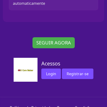
automaticamente
SEGUIR AGORA
Acessos
Login
Registrar-se