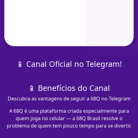
📱 Canal Oficial no Telegram!
📱 Benefícios do Canal
Descubra as vantagens de seguir a 68Q no Telegram
A 68Q é uma plataforma criada especialmente para
quem joga no celular — a 68Q Brasil resolve o
problema de quem tem pouco tempo para se divertir.