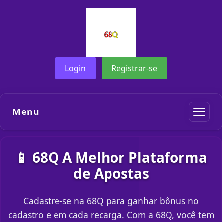
Login
Registrar-se
Menu
📱 68Q A Melhor Plataforma
de Apostas
Cadastre-se na 68Q para ganhar bônus no
cadastro e em cada recarga. Com a 68Q, você tem