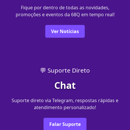
Fique por dentro de todas as novidades,
promoções e eventos da 68Q em tempo real!
Ver Notícias
💬 Suporte Direto
Chat
Suporte direto via Telegram, respostas rápidas e
atendimento personalizado!
Falar Suporte