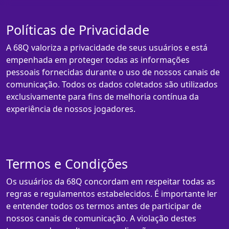
Políticas de Privacidade
A 68Q valoriza a privacidade de seus usuários e está
empenhada em proteger todas as informações
pessoais fornecidas durante o uso de nossos canais de
comunicação. Todos os dados coletados são utilizados
exclusivamente para fins de melhoria contínua da
experiência de nossos jogadores.
Termos e Condições
Os usuários da 68Q concordam em respeitar todas as
regras e regulamentos estabelecidos. É importante ler
e entender todos os termos antes de participar de
nossos canais de comunicação. A violação destes