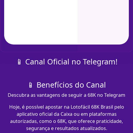
📱 Canal Oficial no Telegram!
📱 Benefícios do Canal
Descubra as vantagens de seguir a 68K no Telegram
Hoje, é possível apostar na Lotofácil 68K Brasil pelo
aplicativo oficial da Caixa ou em plataformas
autorizadas, como o 68K, que oferece praticidade,
segurança e resultados atualizados.