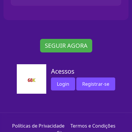
SEGUIR AGORA
Acessos
Login
Registrar-se
Políticas de Privacidade
Termos e Condições