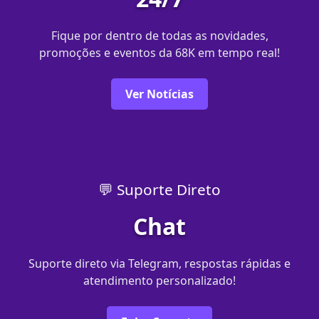
Fique por dentro de todas as novidades,
promoções e eventos da 68K em tempo real!
Ver Notícias
💬 Suporte Direto
Chat
Suporte direto via Telegram, respostas rápidas e
atendimento personalizado!