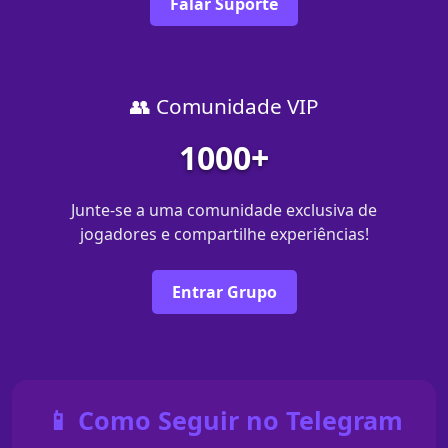
Falar Suporte
👥 Comunidade VIP
1000+
Junte-se a uma comunidade exclusiva de
jogadores e compartilhe experiências!
Entrar Grupo
📱 Como Seguir no Telegram