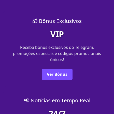
🎁 Bônus Exclusivos
VIP
Receba bônus exclusivos do Telegram,
promoções especiais e códigos promocionais
únicos!
Ver Bônus
📢 Notícias em Tempo Real
24/7