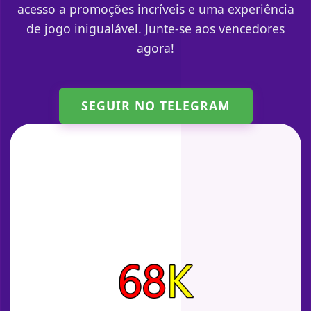
acesso a promoções incríveis e uma experiência
de jogo inigualável. Junte-se aos vencedores
agora!
SEGUIR NO TELEGRAM