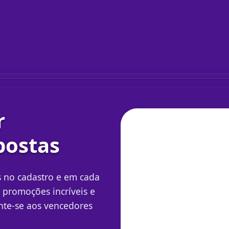
r
postas
s no cadastro e em cada
 promoções incríveis e
unte-se aos vencedores