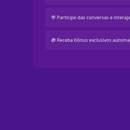
💬 Participe das conversas e interaj
🎁 Receba bônus exclusivos autom