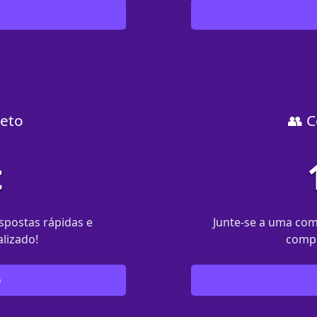
reto
👥 
t
espostas rápidas e
Junte-se a uma com
lizado!
compa
e