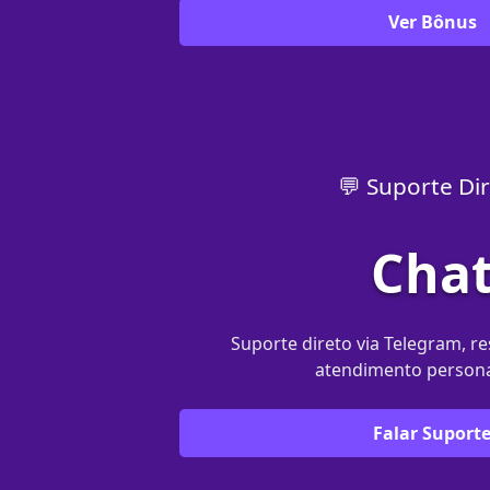
Ver Bônus
💬 Suporte Di
Cha
Suporte direto via Telegram, r
atendimento persona
Falar Suport