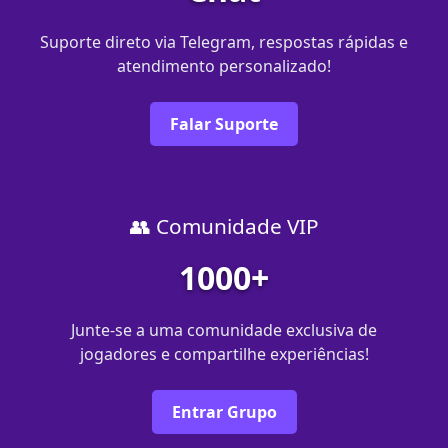
Suporte direto via Telegram, respostas rápidas e
atendimento personalizado!
Falar Suporte
👥 Comunidade VIP
1000+
Junte-se a uma comunidade exclusiva de
jogadores e compartilhe experiências!
Entrar Grupo