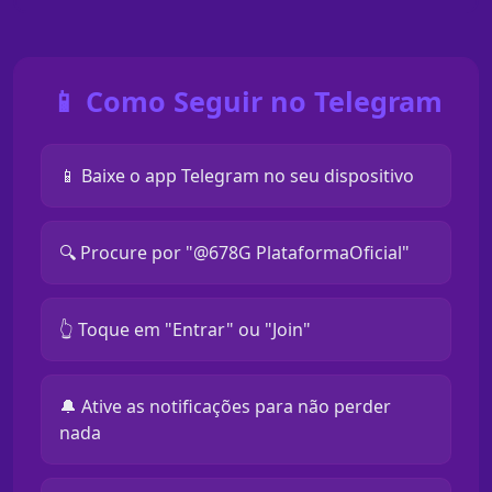
📱 Como Seguir no Telegram
📱 Baixe o app Telegram no seu dispositivo
🔍 Procure por "@678G PlataformaOficial"
👆 Toque em "Entrar" ou "Join"
🔔 Ative as notificações para não perder
nada