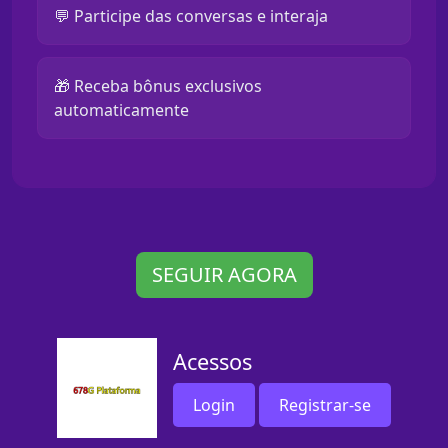
💬 Participe das conversas e interaja
🎁 Receba bônus exclusivos
automaticamente
SEGUIR AGORA
Acessos
Login
Registrar-se