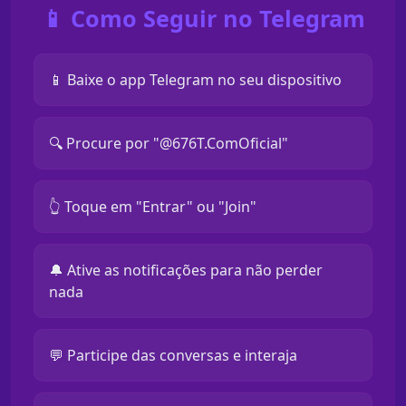
📱 Como Seguir no Telegram
📱 Baixe o app Telegram no seu dispositivo
🔍 Procure por "@676T.ComOficial"
👆 Toque em "Entrar" ou "Join"
🔔 Ative as notificações para não perder
nada
💬 Participe das conversas e interaja