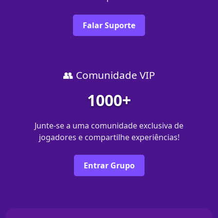
Falar Suporte
👥 Comunidade VIP
1000+
Junte-se a uma comunidade exclusiva de
jogadores e compartilhe experiências!
Entrar Grupo