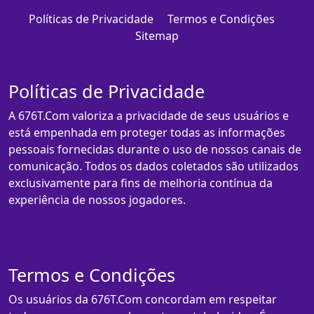
Políticas de Privacidade
Termos e Condições
Sitemap
Políticas de Privacidade
A 676T.Com valoriza a privacidade de seus usuários e
está empenhada em proteger todas as informações
pessoais fornecidas durante o uso de nossos canais de
comunicação. Todos os dados coletados são utilizados
exclusivamente para fins de melhoria contínua da
experiência de nossos jogadores.
Termos e Condições
Os usuários da 676T.Com concordam em respeitar