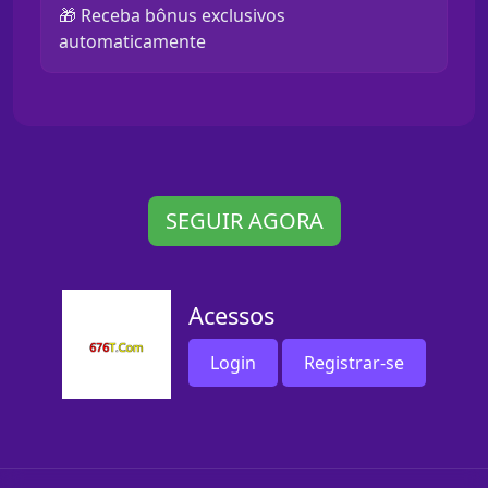
🎁 Receba bônus exclusivos
automaticamente
SEGUIR AGORA
Acessos
Login
Registrar-se