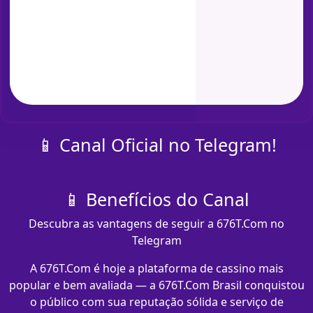
📱 Canal Oficial no Telegram!
📱 Benefícios do Canal
Descubra as vantagens de seguir a 676T.Com no
Telegram
A 676T.Com é hoje a plataforma de cassino mais
popular e bem avaliada — a 676T.Com Brasil conquistou
o público com sua reputação sólida e serviço de