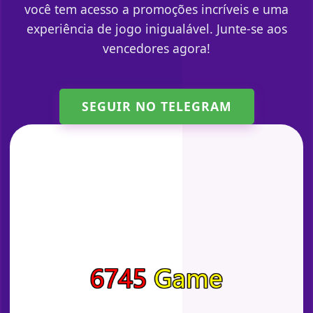
você tem acesso a promoções incríveis e uma
experiência de jogo inigualável. Junte-se aos
vencedores agora!
SEGUIR NO TELEGRAM