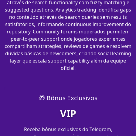
através de search functionality com fuzzy matching e
suggested questions. Analytics tracking identifica gaps
no conteúdo através de search queries sem results
satisfatórios, informando continuous improvement do
repository. Community forums moderados permitem
peer-to-peer support onde jogadores experientes
compartilham strategies, reviews de games e resolvem
dúvidas básicas de newcomers, criando social learning
layer que escala support capability além da equipe
oficial.
🎁 Bônus Exclusivos
VIP
Receba bônus exclusivos do Telegram,