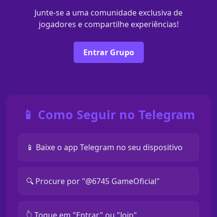
Junte-se a uma comunidade exclusiva de
jogadores e compartilhe experiências!
Entrar Grupo
📱 Como Seguir no Telegram
📱 Baixe o app Telegram no seu dispositivo
🔍 Procure por "@6745 GameOficial"
👆 Toque em "Entrar" ou "Join"