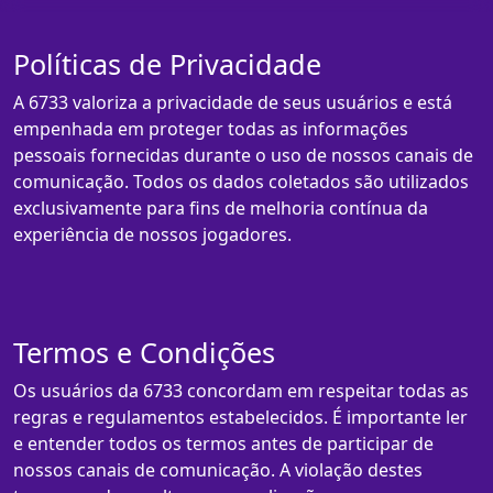
Políticas de Privacidade
A 6733 valoriza a privacidade de seus usuários e está
empenhada em proteger todas as informações
pessoais fornecidas durante o uso de nossos canais de
comunicação. Todos os dados coletados são utilizados
exclusivamente para fins de melhoria contínua da
experiência de nossos jogadores.
Termos e Condições
Os usuários da 6733 concordam em respeitar todas as
regras e regulamentos estabelecidos. É importante ler
e entender todos os termos antes de participar de
nossos canais de comunicação. A violação destes