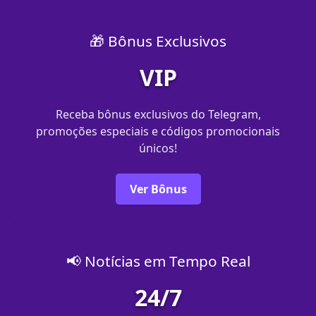
🎁 Bônus Exclusivos
VIP
Receba bônus exclusivos do Telegram,
promoções especiais e códigos promocionais
únicos!
Ver Bônus
📢 Notícias em Tempo Real
24/7