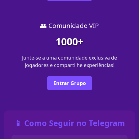
👥 Comunidade VIP
1000+
Junte-se a uma comunidade exclusiva de
jogadores e compartilhe experiências!
Entrar Grupo
📱 Como Seguir no Telegram