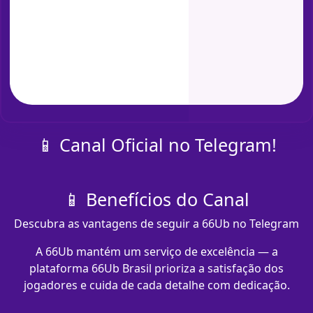
📱 Canal Oficial no Telegram!
📱 Benefícios do Canal
Descubra as vantagens de seguir a 66Ub no Telegram
A 66Ub mantém um serviço de excelência — a
plataforma 66Ub Brasil prioriza a satisfação dos
jogadores e cuida de cada detalhe com dedicação.