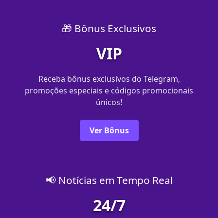
🎁 Bônus Exclusivos
VIP
Receba bônus exclusivos do Telegram,
promoções especiais e códigos promocionais
únicos!
Ver Bônus
📢 Notícias em Tempo Real
24/7