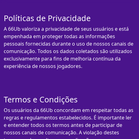
Políticas de Privacidade
A 66Ub valoriza a privacidade de seus usuários e está
empenhada em proteger todas as informações
pessoais fornecidas durante o uso de nossos canais de
comunicação. Todos os dados coletados são utilizados
exclusivamente para fins de melhoria contínua da
experiência de nossos jogadores.
Termos e Condições
Os usuários da 66Ub concordam em respeitar todas as
regras e regulamentos estabelecidos. É importante ler
e entender todos os termos antes de participar de
nossos canais de comunicação. A violação destes