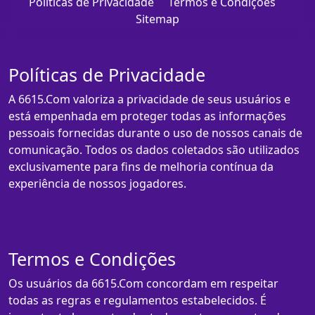
Políticas de Privacidade
Termos e Condições
Sitemap
Políticas de Privacidade
A 6615.Com valoriza a privacidade de seus usuários e
está empenhada em proteger todas as informações
pessoais fornecidas durante o uso de nossos canais de
comunicação. Todos os dados coletados são utilizados
exclusivamente para fins de melhoria contínua da
experiência de nossos jogadores.
Termos e Condições
Os usuários da 6615.Com concordam em respeitar
todas as regras e regulamentos estabelecidos. É