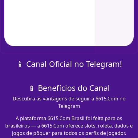
📱 Canal Oficial no Telegram!
📱 Benefícios do Canal
Descubra as vantagens de seguir a 6615.Com no
Telegram
A plataforma 6615.Com Brasil foi feita para os
brasileiros — a 6615.Com oferece slots, roleta, dados e
jogos de pôquer para todos os perfis de jogador.