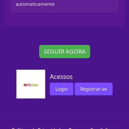
automaticamente
SEGUIR AGORA
Acessos
Login
Registrar-se