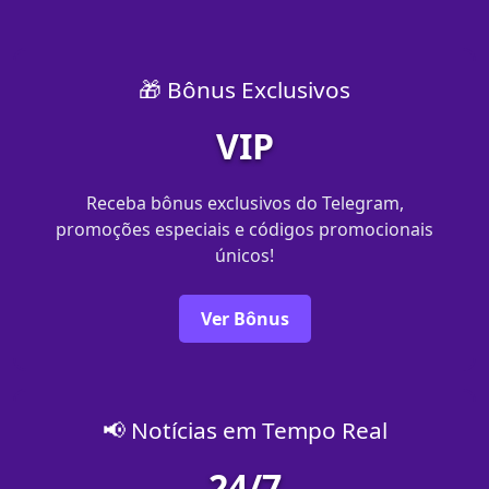
🎁 Bônus Exclusivos
VIP
Receba bônus exclusivos do Telegram,
promoções especiais e códigos promocionais
únicos!
Ver Bônus
📢 Notícias em Tempo Real
24/7