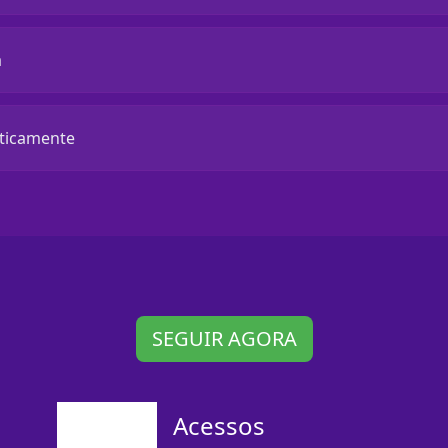
a
aticamente
SEGUIR AGORA
Acessos