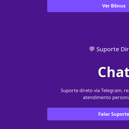
Ver Bônus
💬 Suporte Di
Cha
Suporte direto via Telegram, r
atendimento persona
Falar Suport