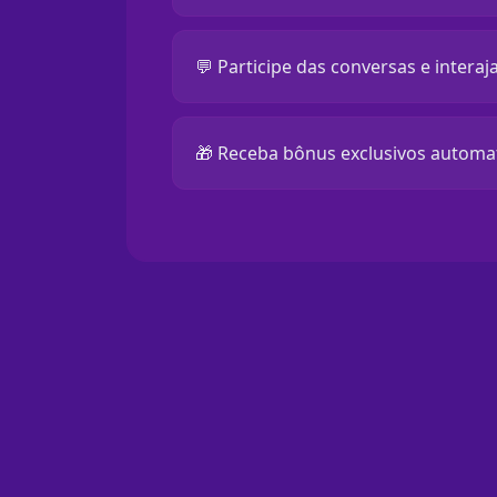
💬 Participe das conversas e interaj
🎁 Receba bônus exclusivos autom