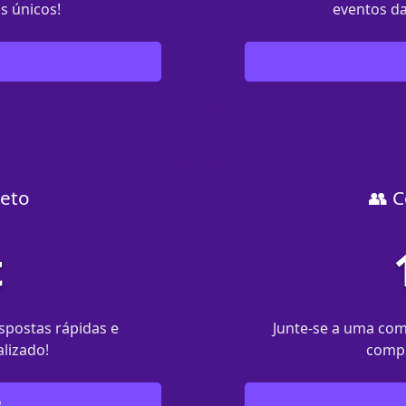
s únicos!
eventos d
reto
👥 
t
espostas rápidas e
Junte-se a uma com
lizado!
compa
e