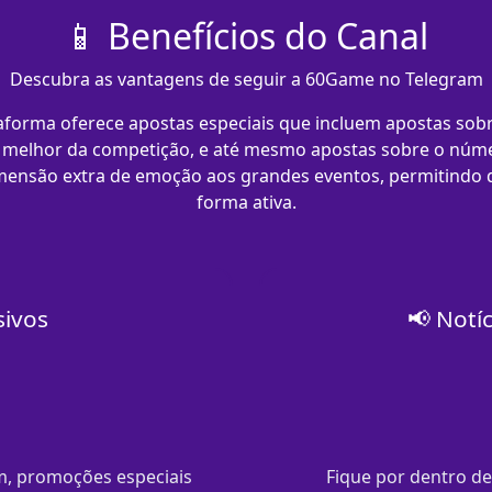
📱 Benefícios do Canal
Descubra as vantagens de seguir a 60Game no Telegram
aforma oferece apostas especiais que incluem apostas sobr
to o melhor da competição, e até mesmo apostas sobre o núm
ensão extra de emoção aos grandes eventos, permitindo qu
forma ativa.
sivos
📢 Notí
m, promoções especiais
Fique por dentro d