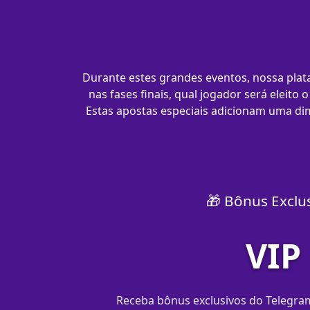
Durante estes grandes eventos, nossa plat
nas fases finais, qual jogador será elei
Estas apostas especiais adicionam uma dim
🎁 Bônus Exclu
VIP
Receba bônus exclusivos do Telegra