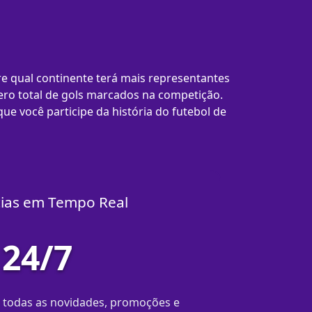
e qual continente terá mais representantes
ero total de gols marcados na competição.
e você participe da história do futebol de
cias em Tempo Real
24/7
e todas as novidades, promoções e