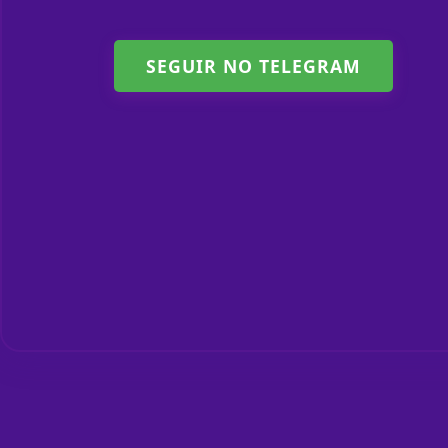
SEGUIR NO TELEGRAM