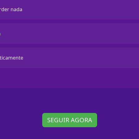
erder nada
a
aticamente
SEGUIR AGORA