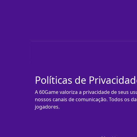
Políticas de Privacida
A 60Game valoriza a privacidade de seus u
nossos canais de comunicação. Todos os dad
jogadores.