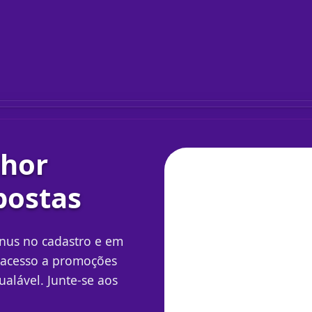
lhor
postas
nus no cadastro e em
 acesso a promoções
ualável. Junte-se aos