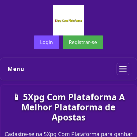
Login
Registrar-se
Menu
📱 5Xpg Com Plataforma A
Melhor Plataforma de
Apostas
Cadastre-se na 5Xpg Com Plataforma para ganhar