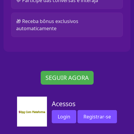
💬 Participe das conversas e interaja
🎁 Receba bônus exclusivos
automaticamente
SEGUIR AGORA
Acessos
Login
Registrar-se