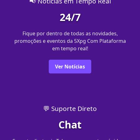
📢 Notícias em Tempo Real
24/7
Fique por dentro de todas as novidades,
promoções e eventos da 5Xpg Com Plataforma
em tempo real!
Ver Notícias
💬 Suporte Direto
Chat