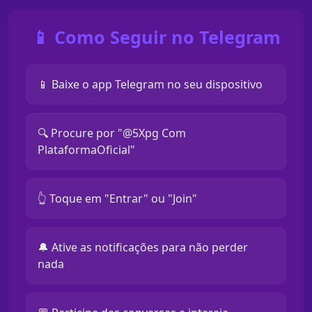
📱 Como Seguir no Telegram
📱 Baixe o app Telegram no seu dispositivo
🔍 Procure por "@5Xpg Com
PlataformaOficial"
👆 Toque em "Entrar" ou "Join"
🔔 Ative as notificações para não perder
nada