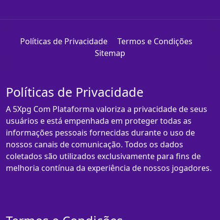
Políticas de Privacidade
Termos e Condições
Sitemap
Políticas de Privacidade
A 5Xpg Com Plataforma valoriza a privacidade de seus
usuários e está empenhada em proteger todas as
informações pessoais fornecidas durante o uso de
nossos canais de comunicação. Todos os dados
coletados são utilizados exclusivamente para fins de
melhoria contínua da experiência de nossos jogadores.