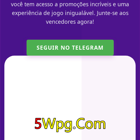
você tem acesso a promoções incríveis e uma
experiência de jogo inigualável. Junte-se aos
vencedores agora!
SEGUIR NO TELEGRAM