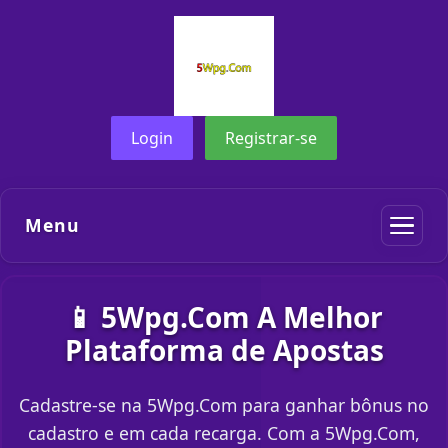
Login
Registrar-se
Menu
📱 5Wpg.Com A Melhor
Plataforma de Apostas
Cadastre-se na 5Wpg.Com para ganhar bônus no
cadastro e em cada recarga. Com a 5Wpg.Com,