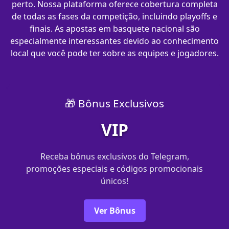
perto. Nossa plataforma oferece cobertura completa
de todas as fases da competição, incluindo playoffs e
finais. As apostas em basquete nacional são
especialmente interessantes devido ao conhecimento
local que você pode ter sobre as equipes e jogadores.
🎁 Bônus Exclusivos
VIP
Receba bônus exclusivos do Telegram,
promoções especiais e códigos promocionais
únicos!
Ver Bônus