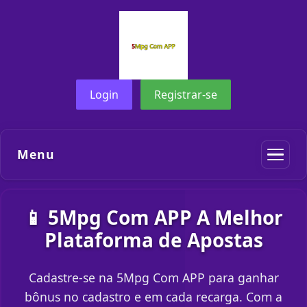
Login
Registrar-se
Menu
📱 5Mpg Com APP A Melhor
Plataforma de Apostas
Cadastre-se na 5Mpg Com APP para ganhar
bônus no cadastro e em cada recarga. Com a