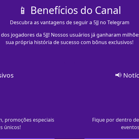
📱 Benefícios do Canal
Descubra as vantagens de seguir a 5JJ no Telegram
so dos jogadores da 5JJ! Nossos usuários já ganharam milhõ
sua própria história de sucesso com bônus exclusivos!
sivos
📢 Notí
m, promoções especiais
Fique por dentro d
s únicos!
eventos