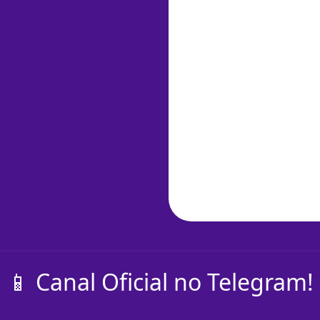
📱 Canal Oficial no Telegram!