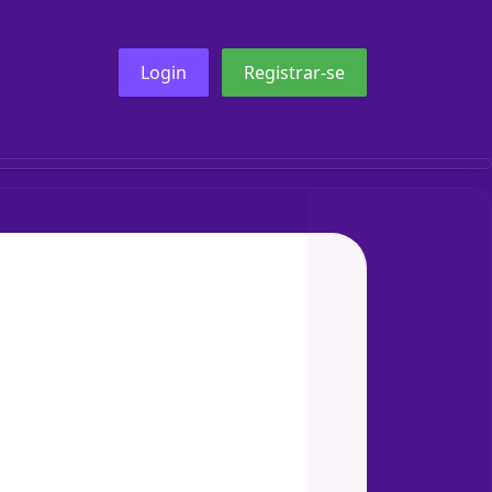
Login
Registrar-se