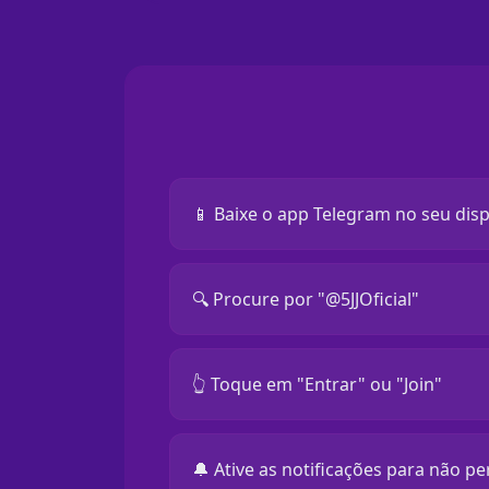
📱 Baixe o app Telegram no seu disp
🔍 Procure por "@5JJOficial"
👆 Toque em "Entrar" ou "Join"
🔔 Ative as notificações para não p