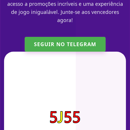
acesso a promoções incríveis e uma experiência
de jogo inigualável. Junte-se aos vencedores
agora!
SEGUIR NO TELEGRAM