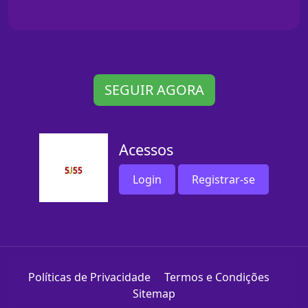
SEGUIR AGORA
Acessos
Login
Registrar-se
Políticas de Privacidade
Termos e Condições
Sitemap