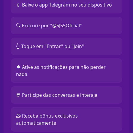
📱 Baixe o app Telegram no seu dispositivo
🔍 Procure por "@5J55Oficial"
👆 Toque em "Entrar" ou "Join"
🔔 Ative as notificações para não perder
nada
💬 Participe das conversas e interaja
🎁 Receba bônus exclusivos
automaticamente