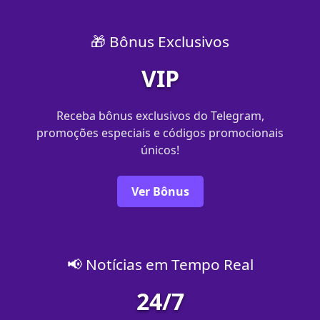
🎁 Bônus Exclusivos
VIP
Receba bônus exclusivos do Telegram,
promoções especiais e códigos promocionais
únicos!
Ver Bônus
📢 Notícias em Tempo Real
24/7