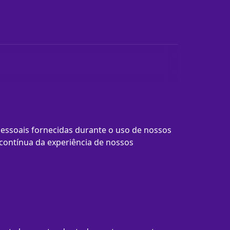
essoais fornecidas durante o uso de nossos
 contínua da experiência de nossos