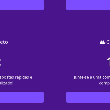
reto
👥 
t
espostas rápidas e
Junte-se a uma com
lizado!
compa
e