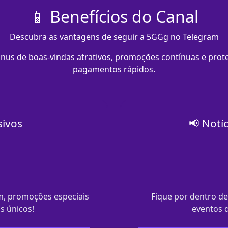
📱 Benefícios do Canal
Descubra as vantagens de seguir a 5GGg no Telegram
nus de boas-vindas atrativos, promoções contínuas e prot
pagamentos rápidos.
sivos
📢 Notí
m, promoções especiais
Fique por dentro d
s únicos!
eventos 