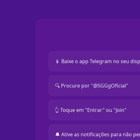
📱 Baixe o app Telegram no seu disp
🔍 Procure por "@5GGgOficial"
👆 Toque em "Entrar" ou "Join"
🔔 Ative as notificações para não p