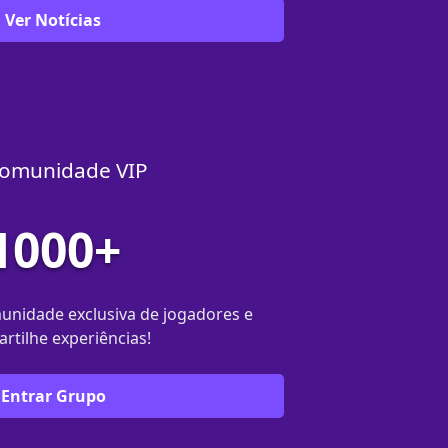
Ver Notícias
Comunidade VIP
1000+
unidade exclusiva de jogadores e
rtilhe experiências!
Entrar Grupo