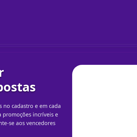
r
postas
s no cadastro e em cada
 promoções incríveis e
unte-se aos vencedores