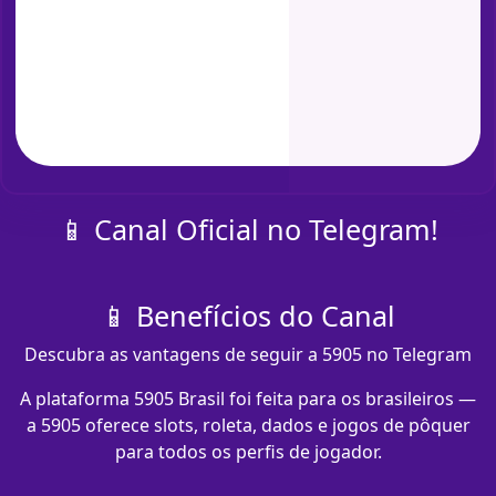
📱 Canal Oficial no Telegram!
📱 Benefícios do Canal
Descubra as vantagens de seguir a 5905 no Telegram
A plataforma 5905 Brasil foi feita para os brasileiros —
a 5905 oferece slots, roleta, dados e jogos de pôquer
para todos os perfis de jogador.