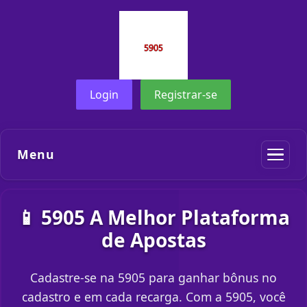
Login
Registrar-se
Menu
📱 5905 A Melhor Plataforma
de Apostas
Cadastre-se na 5905 para ganhar bônus no
cadastro e em cada recarga. Com a 5905, você