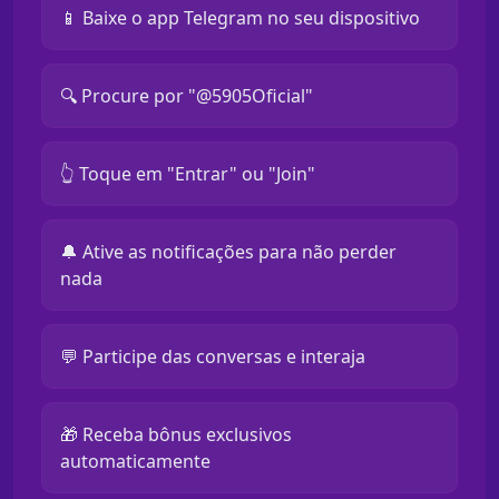
📱 Baixe o app Telegram no seu dispositivo
🔍 Procure por "@5905Oficial"
👆 Toque em "Entrar" ou "Join"
🔔 Ative as notificações para não perder
nada
💬 Participe das conversas e interaja
🎁 Receba bônus exclusivos
automaticamente