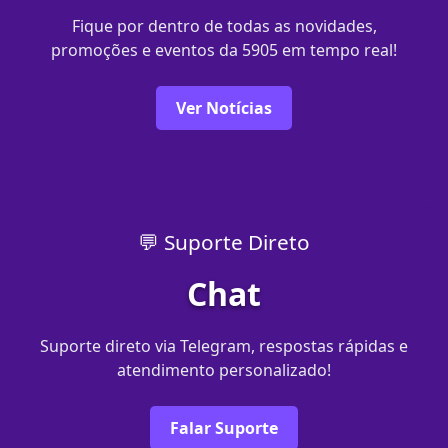
Fique por dentro de todas as novidades,
promoções e eventos da 5905 em tempo real!
Ver Notícias
💬 Suporte Direto
Chat
Suporte direto via Telegram, respostas rápidas e
atendimento personalizado!
Falar Suporte