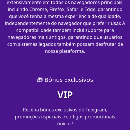
extensivamente em todos os navegadores principais,
incluindo Chrome, Firefox, Safari e Edge, garantindo
que você tenha a mesma experiência de qualidade,
independentemente do navegador que preferir usar. A
compatibilidade também inclui suporte para
navegadores mais antigos, garantindo que usuários
com sistemas legados também possam desfrutar de
nossa plataforma.
🎁 Bônus Exclusivos
VIP
Receba bônus exclusivos do Telegram,
promoções especiais e códigos promocionais
únicos!