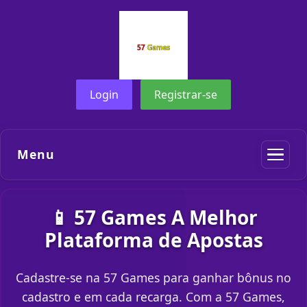
Login
Registrar-se
Menu
📱 57 Games A Melhor
Plataforma de Apostas
Cadastre-se na 57 Games para ganhar bônus no
cadastro e em cada recarga. Com a 57 Games,