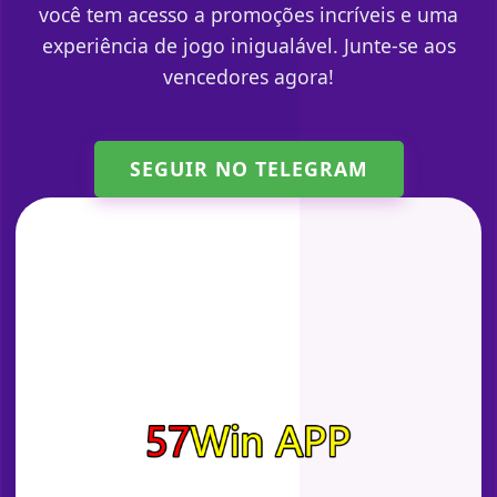
você tem acesso a promoções incríveis e uma
experiência de jogo inigualável. Junte-se aos
vencedores agora!
SEGUIR NO TELEGRAM