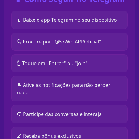
📱 Baixe o app Telegram no seu dispositivo
🔍 Procure por "@57Win APPOficial"
👆 Toque em "Entrar" ou "Join"
🔔 Ative as notificações para não perder
nada
💬 Participe das conversas e interaja
🎁 Receba bônus exclusivos