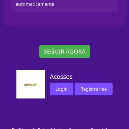
automaticamente
SEGUIR AGORA
Acessos
Login
Registrar-se