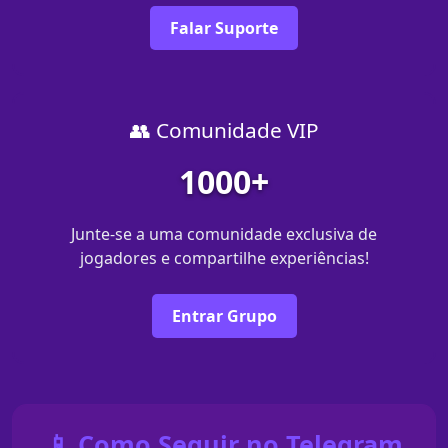
Falar Suporte
👥 Comunidade VIP
1000+
Junte-se a uma comunidade exclusiva de
jogadores e compartilhe experiências!
Entrar Grupo
📱 Como Seguir no Telegram