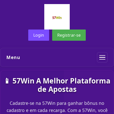
Login
Registrar-se
Menu
📱 57Win A Melhor Plataforma
de Apostas
Cadastre-se na 57Win para ganhar bônus no
cadastro e em cada recarga. Com a 57Win, você