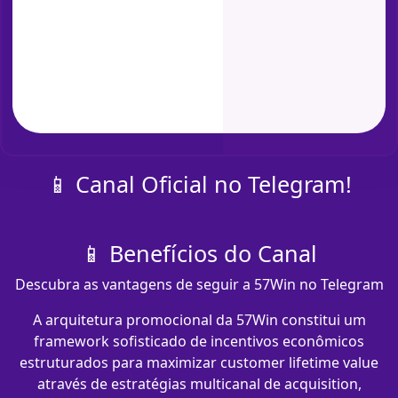
📱 Canal Oficial no Telegram!
📱 Benefícios do Canal
Descubra as vantagens de seguir a 57Win no Telegram
A arquitetura promocional da 57Win constitui um
framework sofisticado de incentivos econômicos
estruturados para maximizar customer lifetime value
através de estratégias multicanal de acquisition,