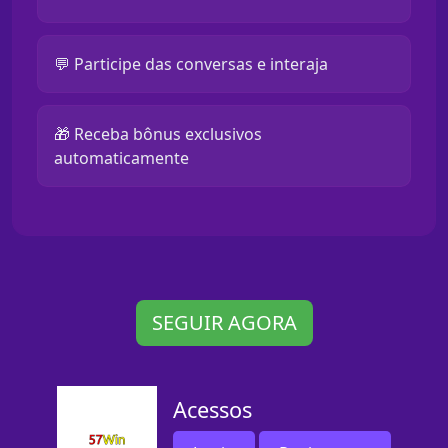
💬 Participe das conversas e interaja
🎁 Receba bônus exclusivos
automaticamente
SEGUIR AGORA
Acessos