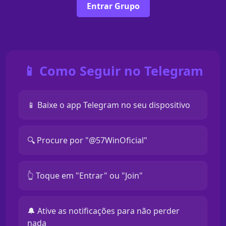
Entrar Grupo
📱 Como Seguir no Telegram
📱 Baixe o app Telegram no seu dispositivo
🔍 Procure por "@57WinOficial"
👆 Toque em "Entrar" ou "Join"
🔔 Ative as notificações para não perder
nada