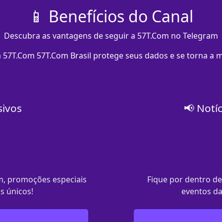
📱 Benefícios do Canal
Descubra as vantagens de seguir a 57T.Com no Telegram
 57T.Com 57T.Com Brasil protege seus dados e se torna a ma
sivos
📢 Notí
m, promoções especiais
Fique por dentro d
s únicos!
eventos da