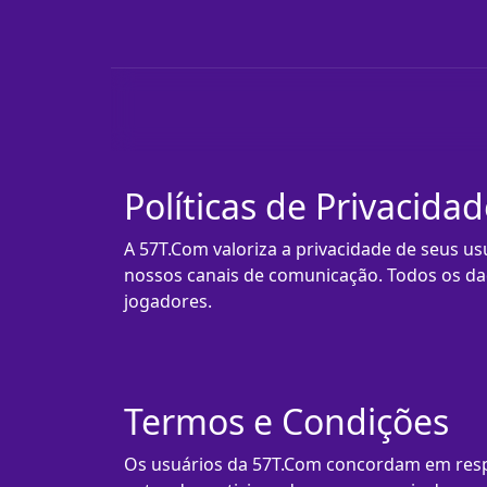
Políticas de Privacida
A 57T.Com valoriza a privacidade de seus u
nossos canais de comunicação. Todos os dad
jogadores.
Termos e Condições
Os usuários da 57T.Com concordam em respe