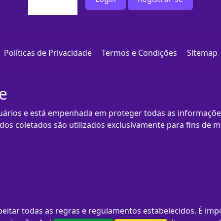
Políticas de Privacidade
Termos e Condições
Sitemap
de
suários e está empenhada em proteger todas as informaçõe
os coletados são utilizados exclusivamente para fins de m
itar todas as regras e regulamentos estabelecidos. É impo