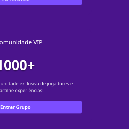
Comunidade VIP
1000+
unidade exclusiva de jogadores e
rtilhe experiências!
Entrar Grupo