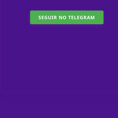
SEGUIR NO TELEGRAM