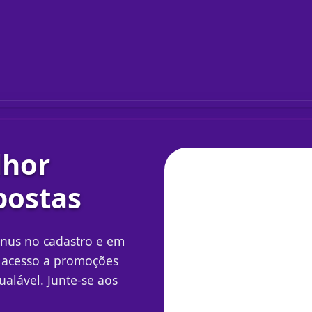
lhor
postas
nus no cadastro e em
 acesso a promoções
ualável. Junte-se aos