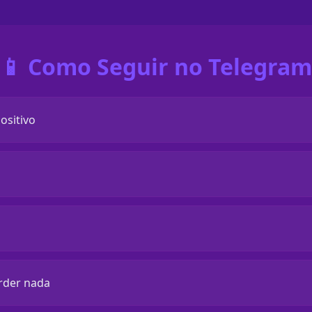
📱 Como Seguir no Telegram
ositivo
erder nada