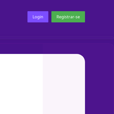
Login
Registrar-se