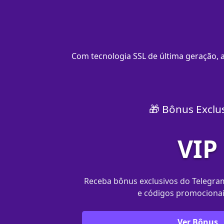
Com tecnologia SSL de última geração, a
🎁 Bônus Exclu
VIP
Receba bônus exclusivos do Telegra
e códigos promocionai
Ver Bônus