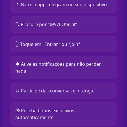
📱 Baixe o app Telegram no seu dispositivo
🔍 Procure por "@57EOficial"
👆 Toque em "Entrar" ou "Join"
🔔 Ative as notificações para não perder
nada
💬 Participe das conversas e interaja
🎁 Receba bônus exclusivos
automaticamente