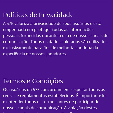
Políticas de Privacidade
A 57E valoriza a privacidade de seus usuários e está
empenhada em proteger todas as informações
pessoais fornecidas durante o uso de nossos canais de
comunicação. Todos os dados coletados são utilizados
exclusivamente para fins de melhoria contínua da
experiência de nossos jogadores.
Termos e Condições
Os usuários da 57E concordam em respeitar todas as
regras e regulamentos estabelecidos. É importante ler
e entender todos os termos antes de participar de
nossos canais de comunicação. A violação destes