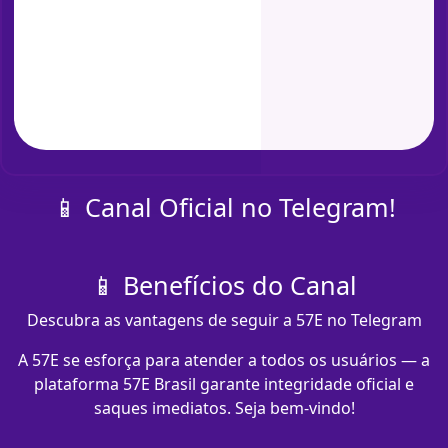
📱 Canal Oficial no Telegram!
📱 Benefícios do Canal
Descubra as vantagens de seguir a 57E no Telegram
A 57E se esforça para atender a todos os usuários — a
plataforma 57E Brasil garante integridade oficial e
saques imediatos. Seja bem-vindo!