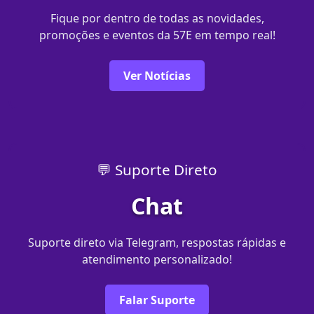
Fique por dentro de todas as novidades,
promoções e eventos da 57E em tempo real!
Ver Notícias
💬 Suporte Direto
Chat
Suporte direto via Telegram, respostas rápidas e
atendimento personalizado!
Falar Suporte