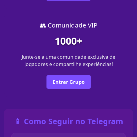
👥 Comunidade VIP
1000+
Junte-se a uma comunidade exclusiva de
jogadores e compartilhe experiências!
Entrar Grupo
📱 Como Seguir no Telegram