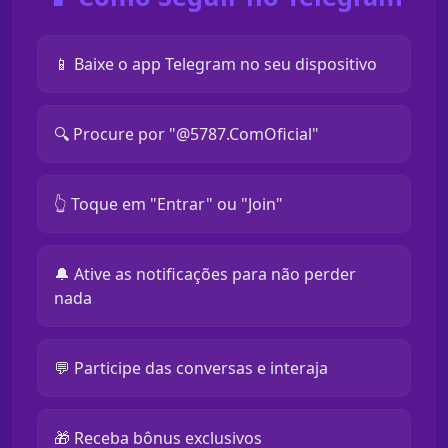
📱 Baixe o app Telegram no seu dispositivo
🔍 Procure por "@5787.ComOficial"
👆 Toque em "Entrar" ou "Join"
🔔 Ative as notificações para não perder
nada
💬 Participe das conversas e interaja
🎁 Receba bônus exclusivos