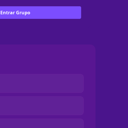
Entrar Grupo