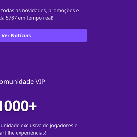
e todas as novidades, promoções e
da 5787 em tempo real!
Ver Notícias
Comunidade VIP
1000+
unidade exclusiva de jogadores e
rtilhe experiências!