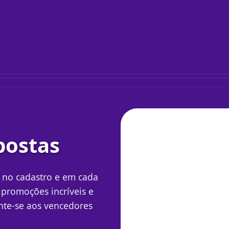
postas
 no cadastro e em cada
 promoções incríveis e
unte-se aos vencedores