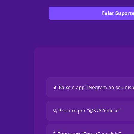
Falar Suport
📱 Baixe o app Telegram no seu disp
🔍 Procure por "@5787Oficial"