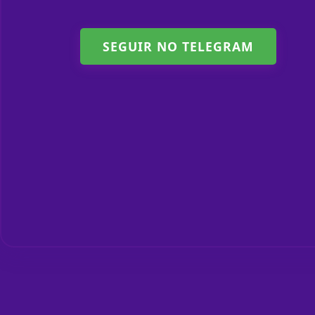
SEGUIR NO TELEGRAM