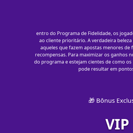
entro do Programa de Fidelidade, os jogad
ao cliente prioritário. A verdadeira be
aqueles que fazem apostas menores de fo
recompensas. Para maximizar os ganhos no
do programa e estejam cientes de como os 
pode resultar em pontos
🎁 Bônus Exclu
VIP