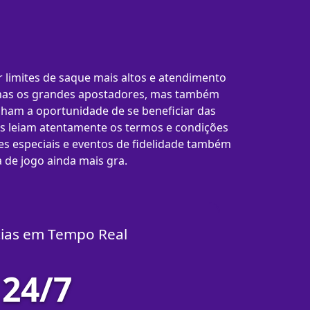
 limites de saque mais altos e atendimento
penas os grandes apostadores, mas também
ham a oportunidade de se beneficiar das
s leiam atentamente os termos e condições
s especiais e eventos de fidelidade também
 de jogo ainda mais gra.
cias em Tempo Real
24/7