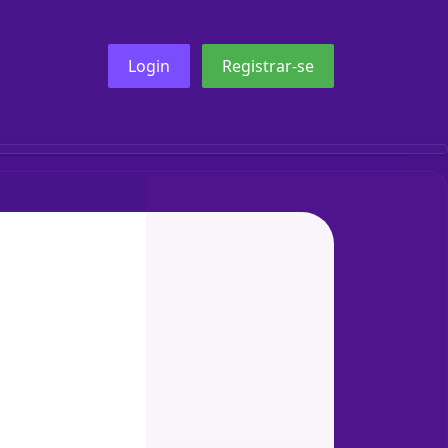
Login
Registrar-se