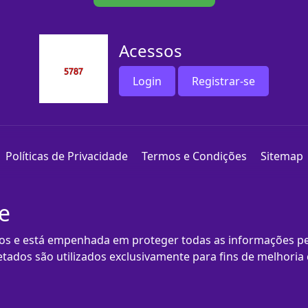
Acessos
Login
Registrar-se
Políticas de Privacidade
Termos e Condições
Sitemap
de
rios e está empenhada em proteger todas as informações p
tados são utilizados exclusivamente para fins de melhoria