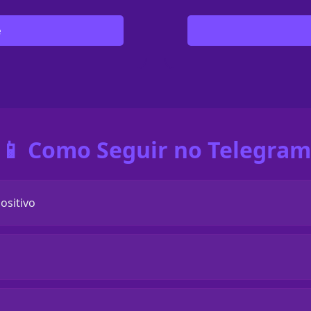
e
📱 Como Seguir no Telegram
ositivo