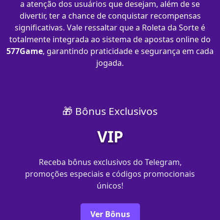
a atenção dos usuários que desejam, além de se
divertir, ter a chance de conquistar recompensas
significativas. Vale ressaltar que a Roleta da Sorte é
totalmente integrada ao sistema de apostas online do
577Game
, garantindo praticidade e segurança em cada
jogada.
🎁 Bônus Exclusivos
VIP
Receba bônus exclusivos do Telegram,
promoções especiais e códigos promocionais
únicos!
Ver Bônus