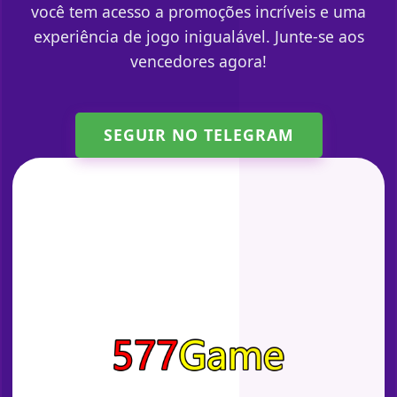
você tem acesso a promoções incríveis e uma
experiência de jogo inigualável. Junte-se aos
vencedores agora!
SEGUIR NO TELEGRAM