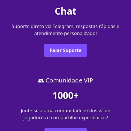
Chat
Suporte direto via Telegram, respostas rápidas e
atendimento personalizado!
Falar Suporte
👥 Comunidade VIP
1000+
Junte-se a uma comunidade exclusiva de
jogadores e compartilhe experiências!