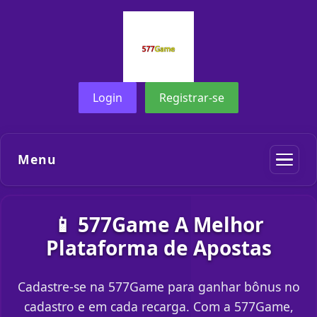
Login
Registrar-se
Menu
📱 577Game A Melhor
Plataforma de Apostas
Cadastre-se na 577Game para ganhar bônus no
cadastro e em cada recarga. Com a 577Game,