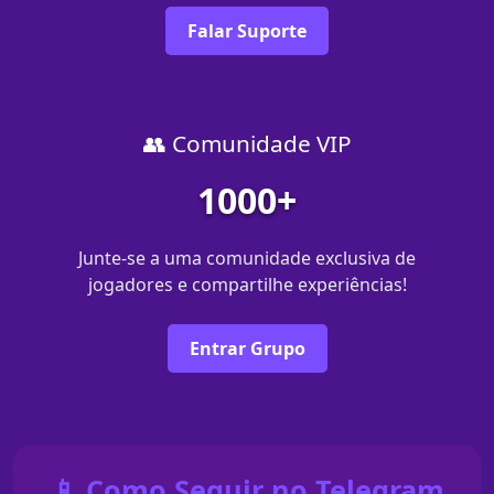
Falar Suporte
👥 Comunidade VIP
1000+
Junte-se a uma comunidade exclusiva de
jogadores e compartilhe experiências!
Entrar Grupo
📱 Como Seguir no Telegram