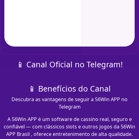
📱 Canal Oficial no Telegram!
📱 Benefícios do Canal
Descubra as vantagens de seguir a 56Win APP no
Telegram
A 56Win APP é um software de cassino real, seguro e
confiável — com clássicos slots e outros jogos da 56Win
APP Brasil , oferece entretenimento de alta qualidade.