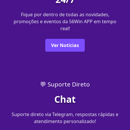
Fique por dentro de todas as novidades,
promoções e eventos da 56Win APP em tempo
real!
Ver Notícias
💬 Suporte Direto
Chat
Suporte direto via Telegram, respostas rápidas e
atendimento personalizado!