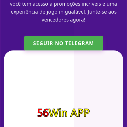
você tem acesso a promoções incríveis e uma
experiência de jogo inigualável. Junte-se aos
vencedores agora!
SEGUIR NO TELEGRAM