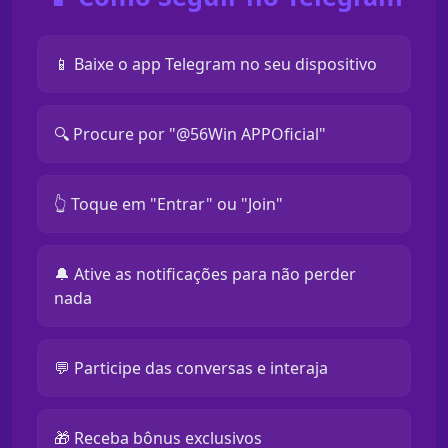
📱 Baixe o app Telegram no seu dispositivo
🔍 Procure por "@56Win APPOficial"
👆 Toque em "Entrar" ou "Join"
🔔 Ative as notificações para não perder
nada
💬 Participe das conversas e interaja
🎁 Receba bônus exclusivos