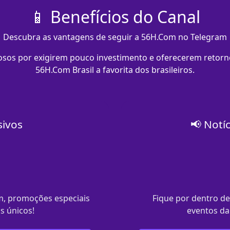
📱 Benefícios do Canal
Descubra as vantagens de seguir a 56H.Com no Telegram
sos por exigirem pouco investimento e oferecerem retorno
56H.Com Brasil a favorita dos brasileiros.
sivos
📢 Notí
m, promoções especiais
Fique por dentro d
s únicos!
eventos da