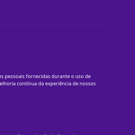
s pessoais fornecidas durante o uso de
elhoria contínua da experiência de nossos