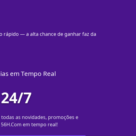
 rápido — a alta chance de ganhar faz da
cias em Tempo Real
24/7
e todas as novidades, promoções e
 56H.Com em tempo real!