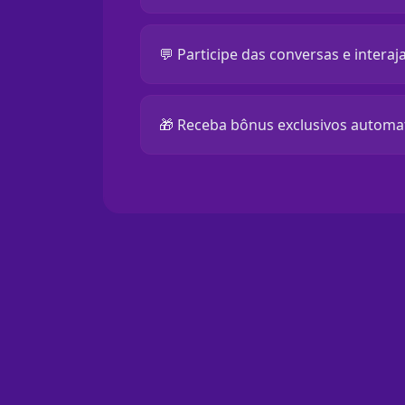
💬 Participe das conversas e interaj
🎁 Receba bônus exclusivos autom