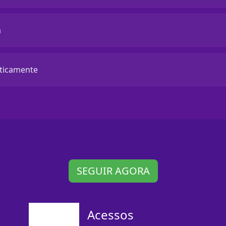
a
aticamente
SEGUIR AGORA
Acessos