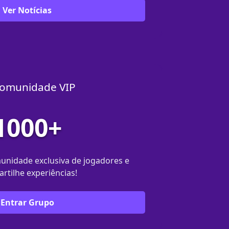
Ver Notícias
Comunidade VIP
1000+
unidade exclusiva de jogadores e
rtilhe experiências!
Entrar Grupo