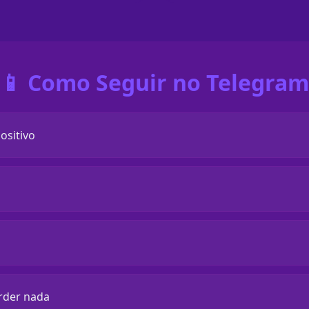
📱 Como Seguir no Telegram
ositivo
erder nada