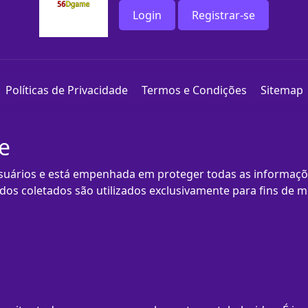
Login
Registrar-se
Políticas de Privacidade
Termos e Condições
Sitemap
de
usuários e está empenhada em proteger todas as informaçõ
os coletados são utilizados exclusivamente para fins de m