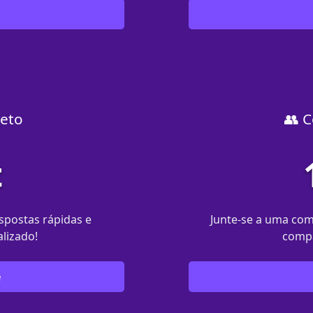
reto
👥 
t
espostas rápidas e
Junte-se a uma com
lizado!
compa
e