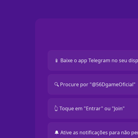
📱 Baixe o app Telegram no seu disp
🔍 Procure por "@56DgameOficial"
👆 Toque em "Entrar" ou "Join"
🔔 Ative as notificações para não p