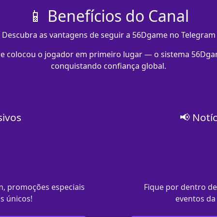
📱 Benefícios do Canal
Descubra as vantagens de seguir a 56Dgame no Telegram
 colocou o jogador em primeiro lugar — o sistema 56Dgame
conquistando confiança global.
sivos
📢 Notí
m, promoções especiais
Fique por dentro d
s únicos!
eventos da