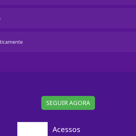
a
aticamente
SEGUIR AGORA
Acessos