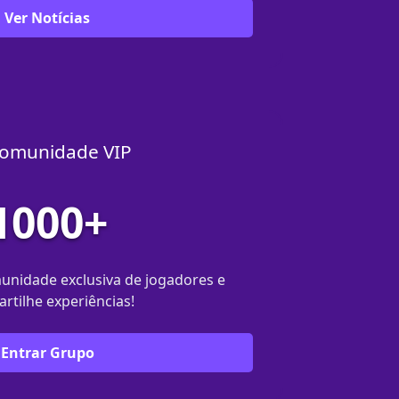
Ver Notícias
Comunidade VIP
1000+
unidade exclusiva de jogadores e
rtilhe experiências!
Entrar Grupo