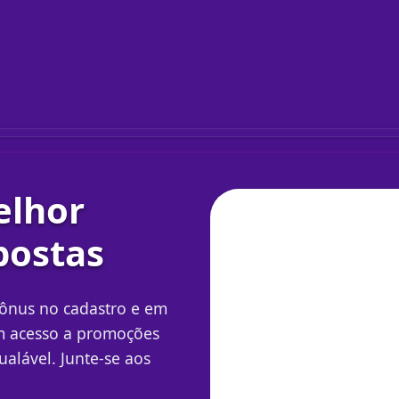
elhor
postas
ônus no cadastro e em
m acesso a promoções
ualável. Junte-se aos