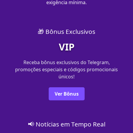
exigência mínima.
🎁 Bônus Exclusivos
VIP
Receba bônus exclusivos do Telegram,
promoções especiais e códigos promocionais
únicos!
Ver Bônus
📢 Notícias em Tempo Real