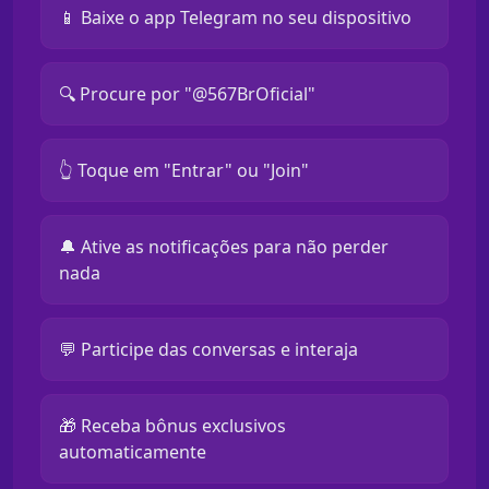
📱 Baixe o app Telegram no seu dispositivo
🔍 Procure por "@567BrOficial"
👆 Toque em "Entrar" ou "Join"
🔔 Ative as notificações para não perder
nada
💬 Participe das conversas e interaja
🎁 Receba bônus exclusivos
automaticamente