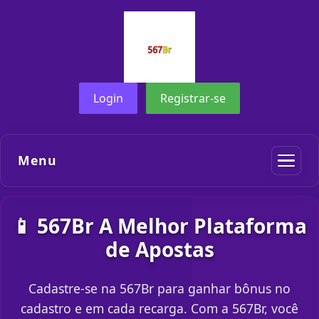
Login
Registrar-se
Menu
📱 567Br A Melhor Plataforma
de Apostas
Cadastre-se na 567Br para ganhar bônus no
cadastro e em cada recarga. Com a 567Br, você