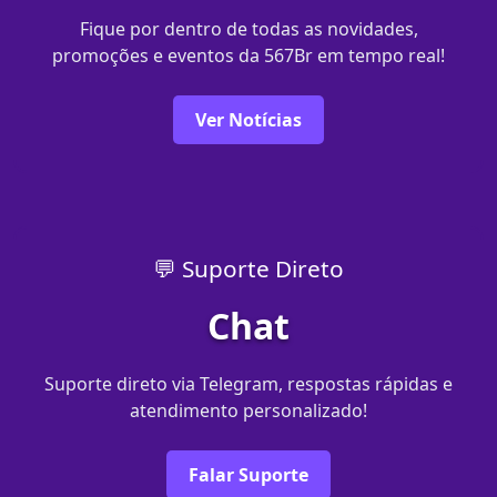
Fique por dentro de todas as novidades,
promoções e eventos da 567Br em tempo real!
Ver Notícias
💬 Suporte Direto
Chat
Suporte direto via Telegram, respostas rápidas e
atendimento personalizado!
Falar Suporte