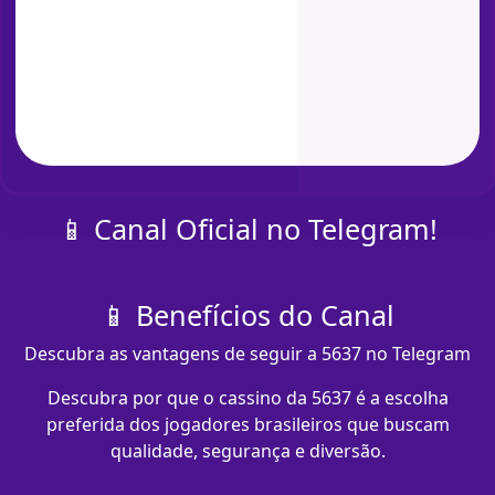
📱 Canal Oficial no Telegram!
📱 Benefícios do Canal
Descubra as vantagens de seguir a 5637 no Telegram
Descubra por que o cassino da 5637 é a escolha
preferida dos jogadores brasileiros que buscam
qualidade, segurança e diversão.