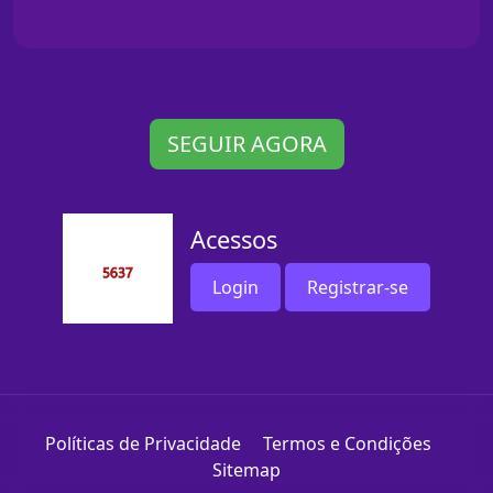
SEGUIR AGORA
Acessos
Login
Registrar-se
Políticas de Privacidade
Termos e Condições
Sitemap