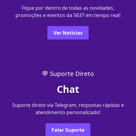
Fique por dentro de todas as novidades,
promoções e eventos da 5637 em tempo real!
Ver Notícias
💬 Suporte Direto
Chat
Suporte direto via Telegram, respostas rápidas e
atendimento personalizado!
Falar Suporte