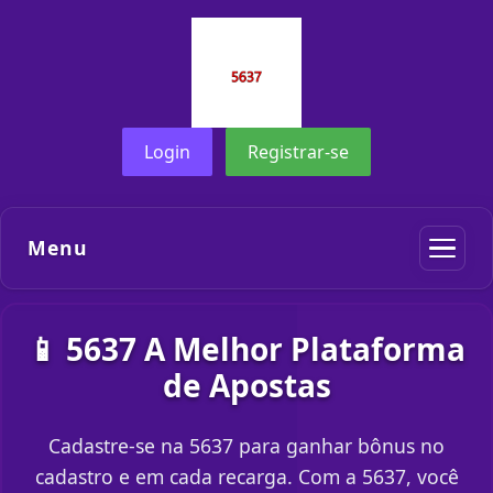
Login
Registrar-se
Menu
📱 5637 A Melhor Plataforma
de Apostas
Cadastre-se na 5637 para ganhar bônus no
cadastro e em cada recarga. Com a 5637, você