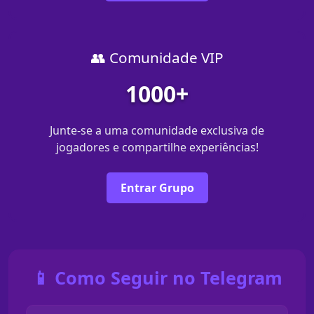
👥 Comunidade VIP
1000+
Junte-se a uma comunidade exclusiva de
jogadores e compartilhe experiências!
Entrar Grupo
📱 Como Seguir no Telegram