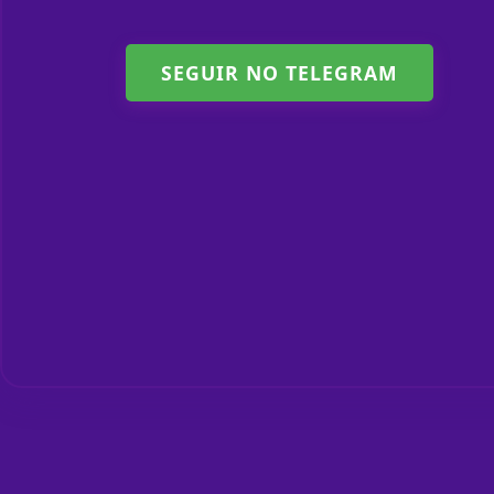
SEGUIR NO TELEGRAM