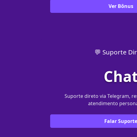
Ver Bônus
💬 Suporte Di
Cha
Suporte direto via Telegram, r
atendimento persona
Falar Suport