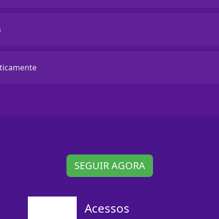
a
aticamente
SEGUIR AGORA
Acessos