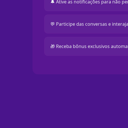
🔔 Ative as notificações para não p
💬 Participe das conversas e interaj
🎁 Receba bônus exclusivos autom