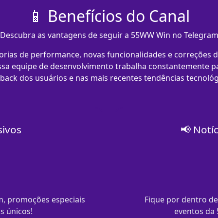
📱 Benefícios do Canal
Descubra as vantagens de seguir a 55WW Win no Telegra
orias de performance, novas funcionalidades e correções d
ossa equipe de desenvolvimento trabalha constantemente 
back dos usuários e nas mais recentes tendências tecnológ
sivos
📢 Notí
m, promoções especiais
Fique por dentro d
s únicos!
eventos da