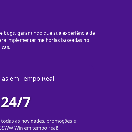
m
e bugs, garantindo que sua experiência de
para implementar melhorias baseadas no
icas.
cias em Tempo Real
24/7
e todas as novidades, promoções e
 55WW Win em tempo real!