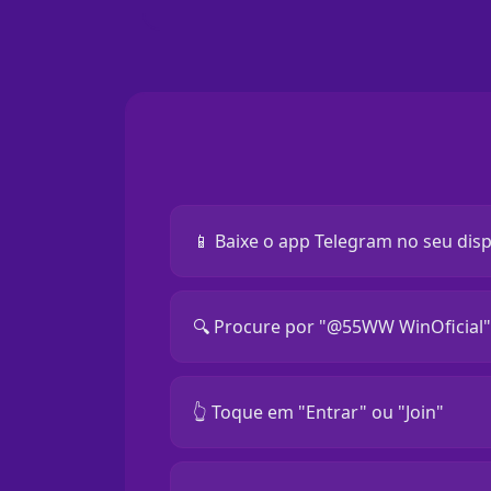
📱 Baixe o app Telegram no seu disp
🔍 Procure por "@55WW WinOficial"
👆 Toque em "Entrar" ou "Join"