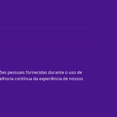
ões pessoais fornecidas durante o uso de
elhoria contínua da experiência de nossos