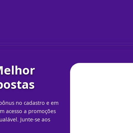
Melhor
postas
bônus no cadastro e em
em acesso a promoções
ualável. Junte-se aos