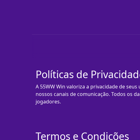
Políticas de Privacida
A 55WW Win valoriza a privacidade de seus
nossos canais de comunicação. Todos os dad
jogadores.
Termos e Condições