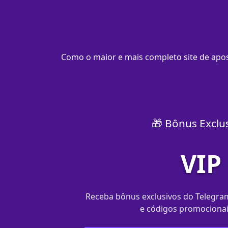
Como o maior e mais completo site de apost
🎁 Bônus Exclu
VIP
Receba bônus exclusivos do Telegra
e códigos promocionai