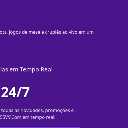
lots, jogos de mesa e crupiês ao vivo em um
cias em Tempo Real
24/7
e todas as novidades, promoções e
 55VV.Com em tempo real!