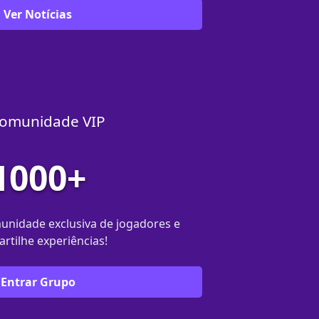
Ver Notícias
Comunidade VIP
1000+
unidade exclusiva de jogadores e
rtilhe experiências!
Entrar Grupo