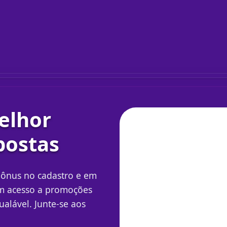
elhor
postas
bônus no cadastro e em
em acesso a promoções
ualável. Junte-se aos