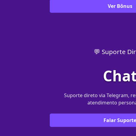
Ver Bônus
💬 Suporte Di
Cha
Suporte direto via Telegram, r
atendimento persona
Falar Suport