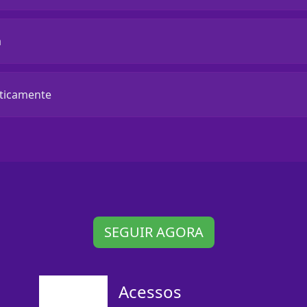
a
aticamente
SEGUIR AGORA
Acessos