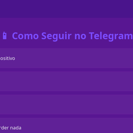
📱 Como Seguir no Telegram
ositivo
erder nada