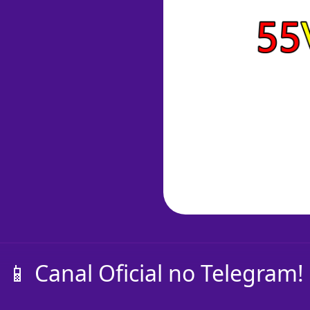
📱 Canal Oficial no Telegram!