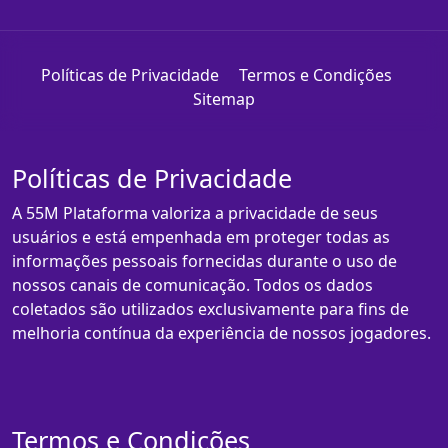
Políticas de Privacidade
Termos e Condições
Sitemap
Políticas de Privacidade
A 55M Plataforma valoriza a privacidade de seus
usuários e está empenhada em proteger todas as
informações pessoais fornecidas durante o uso de
nossos canais de comunicação. Todos os dados
coletados são utilizados exclusivamente para fins de
melhoria contínua da experiência de nossos jogadores.
Termos e Condições