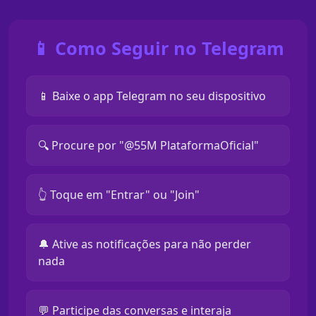
📱 Como Seguir no Telegram
📱 Baixe o app Telegram no seu dispositivo
🔍 Procure por "@55M PlataformaOficial"
👆 Toque em "Entrar" ou "Join"
🔔 Ative as notificações para não perder
nada
💬 Participe das conversas e interaja