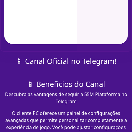
📱 Canal Oficial no Telegram!
📱 Benefícios do Canal
Descubra as vantagens de seguir a 55M Plataforma no
Telegram
O cliente PC oferece um painel de configurações
avançadas que permite personalizar completamente a
experiência de jogo. Você pode ajustar configurações