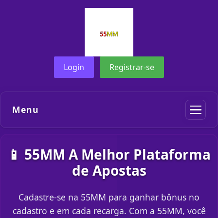
Login
Registrar-se
Menu
📱 55MM A Melhor Plataforma
de Apostas
Cadastre-se na 55MM para ganhar bônus no
cadastro e em cada recarga. Com a 55MM, você