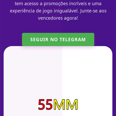
tem acesso a promoções incríveis e uma
experiência de jogo inigualável. Junte-se aos
vencedores agora!
SEGUIR NO TELEGRAM