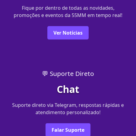
Fique por dentro de todas as novidades,
promoções e eventos da 55MM em tempo real!
Ver Notícias
💬 Suporte Direto
Chat
Suporte direto via Telegram, respostas rápidas e
atendimento personalizado!
Falar Suporte