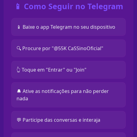
📱 Como Seguir no Telegram
📱 Baixe o app Telegram no seu dispositivo
🔍 Procure por "@55K CaSSinoOficial"
👆 Toque em "Entrar" ou "Join"
🔔 Ative as notificações para não perder
nada
💬 Participe das conversas e interaja