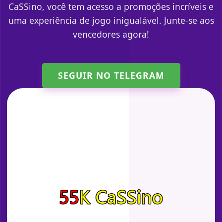
CaSSino, você tem acesso a promoções incríveis e
uma experiência de jogo inigualável. Junte-se aos
vencedores agora!
SEGUIR NO TELEGRAM