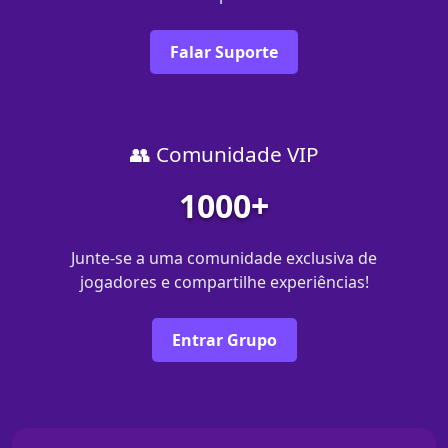
Falar Suporte
👥 Comunidade VIP
1000+
Junte-se a uma comunidade exclusiva de
jogadores e compartilhe experiências!
Entrar Grupo