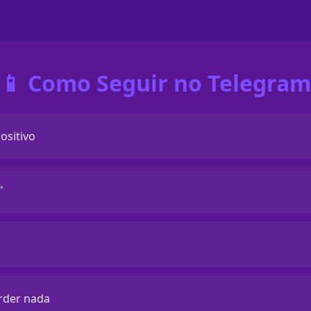
📱 Como Seguir no Telegram
ositivo
"
erder nada