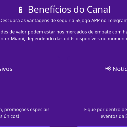
📱 Benefícios do Canal
Descubra as vantagens de seguir a 55Jogo APP no Telegra
ades de valor podem estar nos mercados de empate com han
 Inter Miami, dependendo das odds disponíveis no momento
sivos
📢 Notí
m, promoções especiais
Fique por dentro d
s únicos!
eventos da 