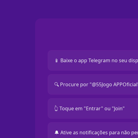
📱 Baixe o app Telegram no seu disp
🔍 Procure por "@55Jogo APPOficial
👆 Toque em "Entrar" ou "Join"
🔔 Ative as notificações para não p