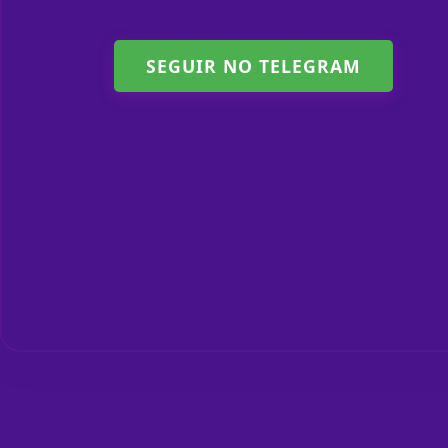
SEGUIR NO TELEGRAM