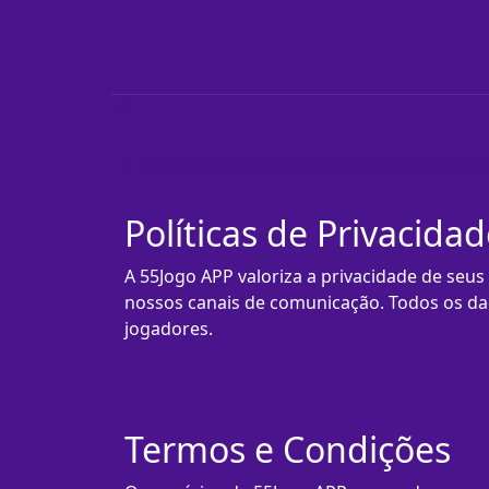
Políticas de Privacida
A 55Jogo APP valoriza a privacidade de seu
nossos canais de comunicação. Todos os dad
jogadores.
Termos e Condições