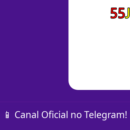
📱 Canal Oficial no Telegram!