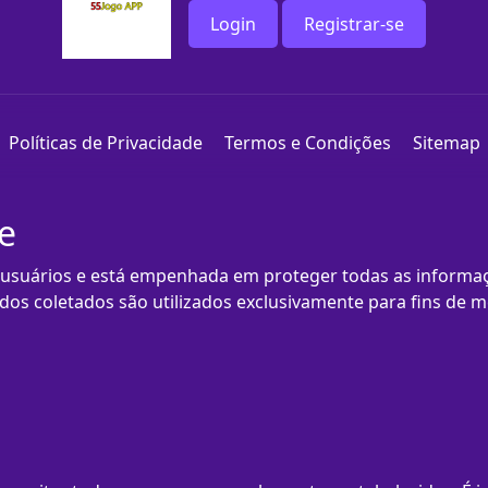
Login
Registrar-se
Políticas de Privacidade
Termos e Condições
Sitemap
de
s usuários e está empenhada em proteger todas as informa
os coletados são utilizados exclusivamente para fins de m