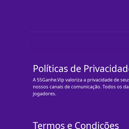
Políticas de Privacida
A 55Ganhe.Vip valoriza a privacidade de se
nossos canais de comunicação. Todos os dad
jogadores.
Termos e Condições