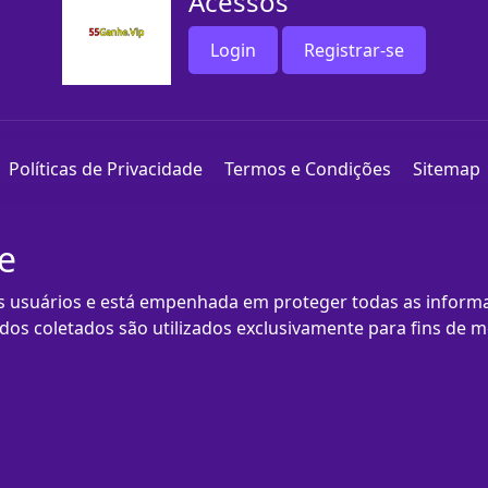
Acessos
Login
Registrar-se
Políticas de Privacidade
Termos e Condições
Sitemap
de
us usuários e está empenhada em proteger todas as inform
os coletados são utilizados exclusivamente para fins de m