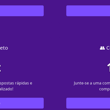
reto
👥 
t
espostas rápidas e
Junte-se a uma com
lizado!
compa
e