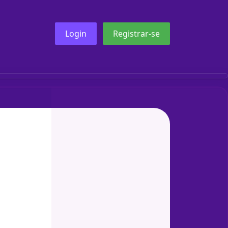
Login
Registrar-se