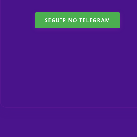
SEGUIR NO TELEGRAM