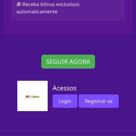
🎁 Receba bônus exclusivos
automaticamente
SEGUIR AGORA
Acessos
Login
Registrar-se