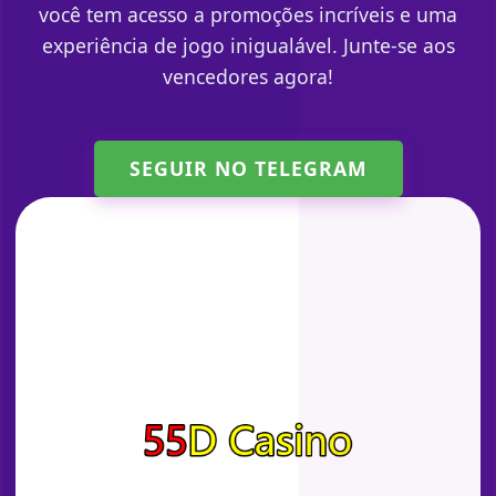
você tem acesso a promoções incríveis e uma
experiência de jogo inigualável. Junte-se aos
vencedores agora!
SEGUIR NO TELEGRAM