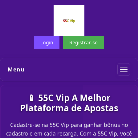
Login
Registrar-se
Menu
📱 55C Vip A Melhor
Plataforma de Apostas
Cadastre-se na 55C Vip para ganhar bônus no
cadastro e em cada recarga. Com a 55C Vip, você