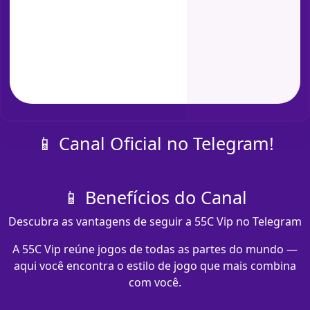
📱 Canal Oficial no Telegram!
📱 Benefícios do Canal
Descubra as vantagens de seguir a 55C Vip no Telegram
A 55C Vip reúne jogos de todas as partes do mundo —
aqui você encontra o estilo de jogo que mais combina
com você.