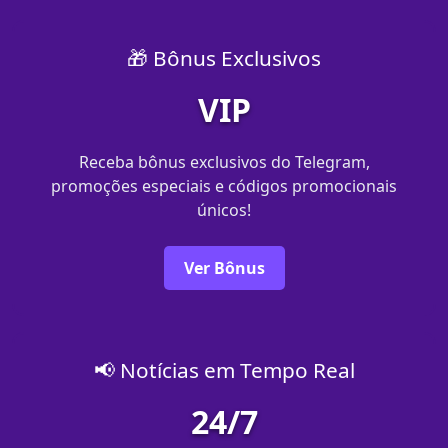
🎁 Bônus Exclusivos
VIP
Receba bônus exclusivos do Telegram,
promoções especiais e códigos promocionais
únicos!
Ver Bônus
📢 Notícias em Tempo Real
24/7