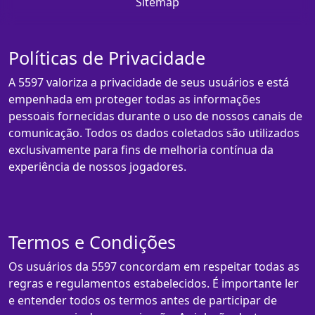
Sitemap
Políticas de Privacidade
A 5597 valoriza a privacidade de seus usuários e está
empenhada em proteger todas as informações
pessoais fornecidas durante o uso de nossos canais de
comunicação. Todos os dados coletados são utilizados
exclusivamente para fins de melhoria contínua da
experiência de nossos jogadores.
Termos e Condições
Os usuários da 5597 concordam em respeitar todas as
regras e regulamentos estabelecidos. É importante ler
e entender todos os termos antes de participar de