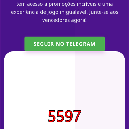
tem acesso a promoções incríveis e uma
experiência de jogo inigualável. Junte-se aos
vencedores agora!
SEGUIR NO TELEGRAM