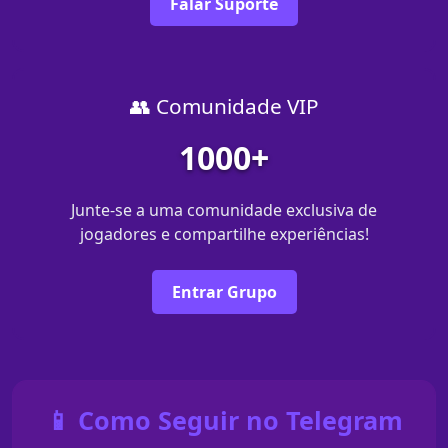
Falar Suporte
👥 Comunidade VIP
1000+
Junte-se a uma comunidade exclusiva de
jogadores e compartilhe experiências!
Entrar Grupo
📱 Como Seguir no Telegram