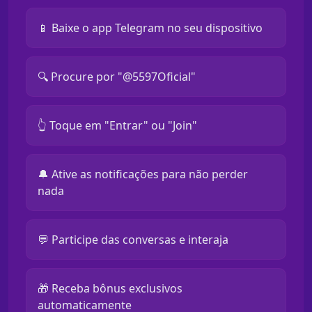
📱 Baixe o app Telegram no seu dispositivo
🔍 Procure por "@5597Oficial"
👆 Toque em "Entrar" ou "Join"
🔔 Ative as notificações para não perder
nada
💬 Participe das conversas e interaja
🎁 Receba bônus exclusivos
automaticamente