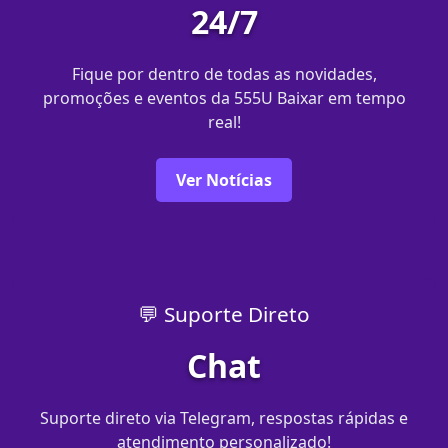
24/7
Fique por dentro de todas as novidades,
promoções e eventos da 555U Baixar em tempo
real!
Ver Notícias
💬 Suporte Direto
Chat
Suporte direto via Telegram, respostas rápidas e
atendimento personalizado!