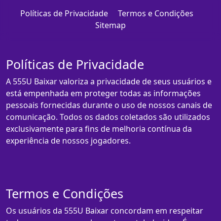
Políticas de Privacidade
Termos e Condições
Sitemap
Políticas de Privacidade
A 555U Baixar valoriza a privacidade de seus usuários e
está empenhada em proteger todas as informações
pessoais fornecidas durante o uso de nossos canais de
comunicação. Todos os dados coletados são utilizados
exclusivamente para fins de melhoria contínua da
experiência de nossos jogadores.
Termos e Condições
Os usuários da 555U Baixar concordam em respeitar