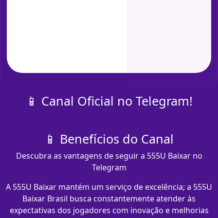
📱 Canal Oficial no Telegram!
📱 Benefícios do Canal
Descubra as vantagens de seguir a 555U Baixar no
Telegram
A 555U Baixar mantém um serviço de excelência; a 555U
Baixar Brasil busca constantemente atender às
expectativas dos jogadores com inovação e melhorias