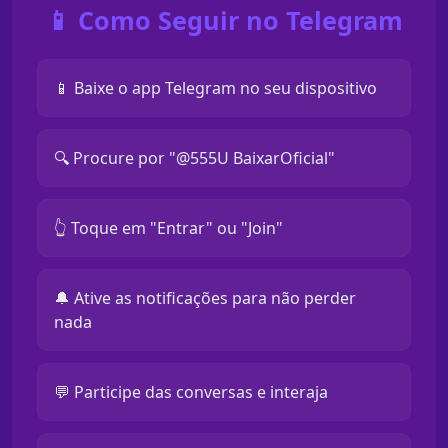
📱 Como Seguir no Telegram
📱 Baixe o app Telegram no seu dispositivo
🔍 Procure por "@555U BaixarOficial"
👆 Toque em "Entrar" ou "Join"
🔔 Ative as notificações para não perder
nada
💬 Participe das conversas e interaja