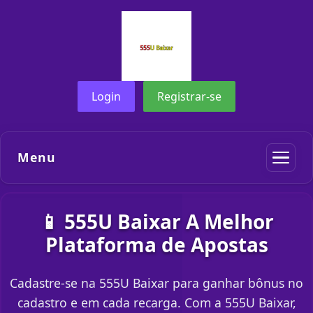
Login
Registrar-se
Menu
📱 555U Baixar A Melhor
Plataforma de Apostas
Cadastre-se na 555U Baixar para ganhar bônus no
cadastro e em cada recarga. Com a 555U Baixar,