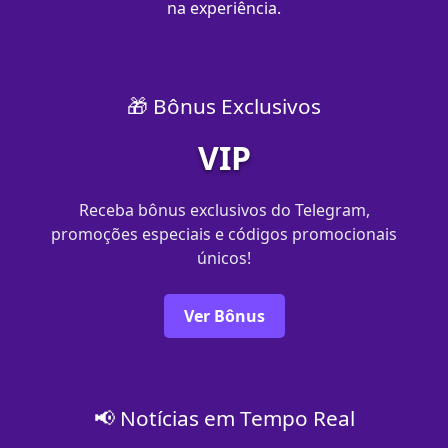
na experiência.
🎁 Bônus Exclusivos
VIP
Receba bônus exclusivos do Telegram,
promoções especiais e códigos promocionais
únicos!
Ver Bônus
📢 Notícias em Tempo Real