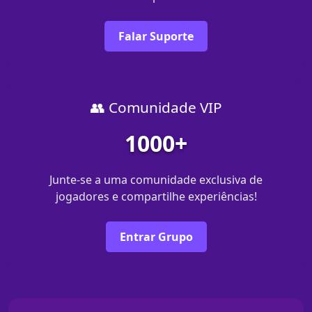
Falar Suporte
👥 Comunidade VIP
1000+
Junte-se a uma comunidade exclusiva de
jogadores e compartilhe experiências!
Entrar Grupo