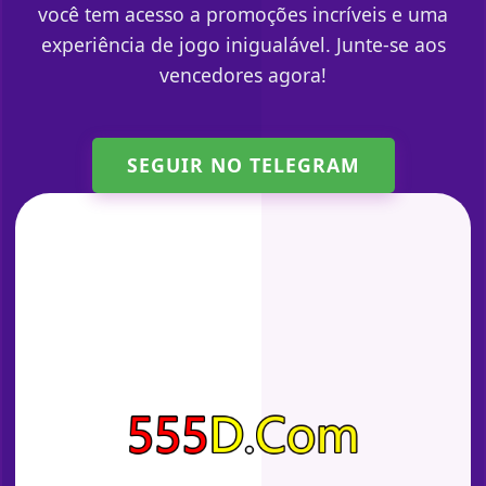
você tem acesso a promoções incríveis e uma
experiência de jogo inigualável. Junte-se aos
vencedores agora!
SEGUIR NO TELEGRAM