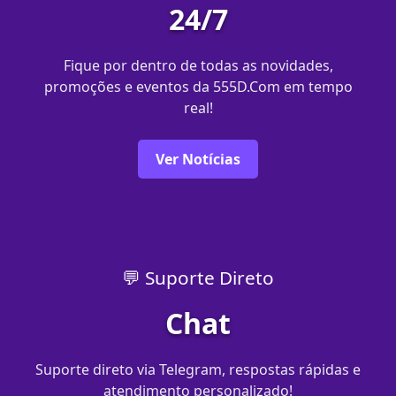
24/7
Fique por dentro de todas as novidades,
promoções e eventos da 555D.Com em tempo
real!
Ver Notícias
💬 Suporte Direto
Chat
Suporte direto via Telegram, respostas rápidas e
atendimento personalizado!