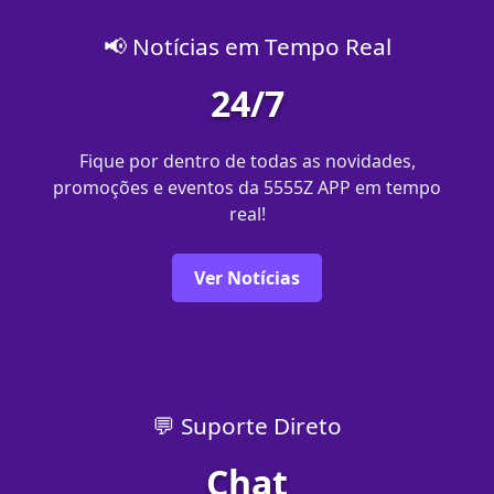
📢 Notícias em Tempo Real
24/7
Fique por dentro de todas as novidades,
promoções e eventos da 5555Z APP em tempo
real!
Ver Notícias
💬 Suporte Direto
Chat