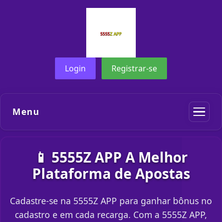
Login
Registrar-se
Menu
📱 5555Z APP A Melhor
Plataforma de Apostas
Cadastre-se na 5555Z APP para ganhar bônus no
cadastro e em cada recarga. Com a 5555Z APP,