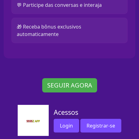
💬 Participe das conversas e interaja
🎁 Receba bônus exclusivos
automaticamente
SEGUIR AGORA
Acessos
Login
Registrar-se