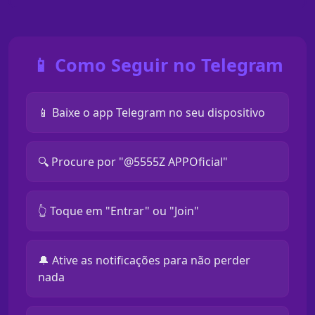
📱 Como Seguir no Telegram
📱 Baixe o app Telegram no seu dispositivo
🔍 Procure por "@5555Z APPOficial"
👆 Toque em "Entrar" ou "Join"
🔔 Ative as notificações para não perder
nada