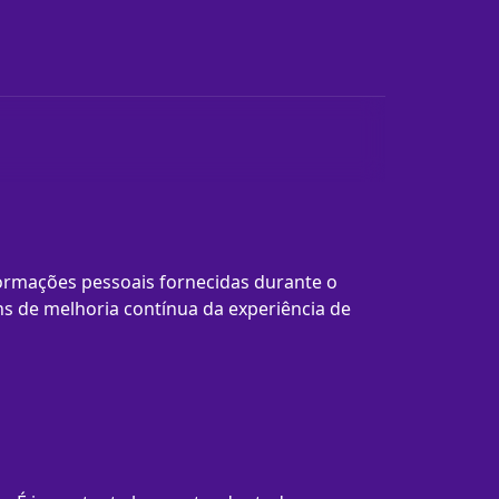
formações pessoais fornecidas durante o
ns de melhoria contínua da experiência de