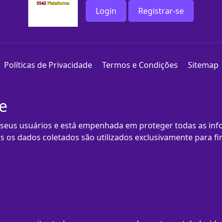
Login
Registrar-se
Políticas de Privacidade
Termos e Condições
Sitemap
de
e seus usuários e está empenhada em proteger todas as in
 os dados coletados são utilizados exclusivamente para fi