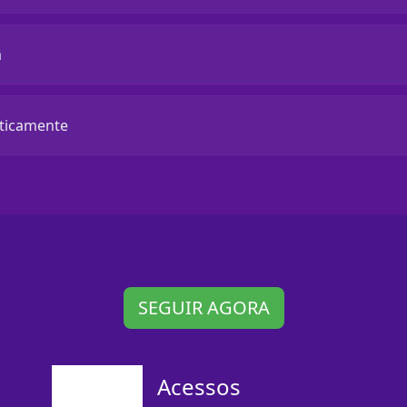
a
aticamente
SEGUIR AGORA
Acessos