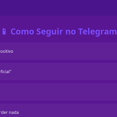
📱 Como Seguir no Telegram
ositivo
icial"
erder nada