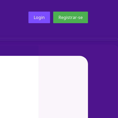
Login
Registrar-se