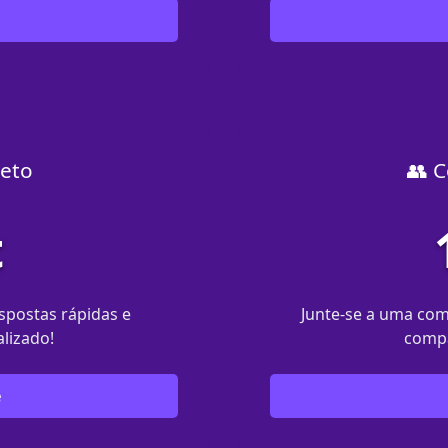
reto
👥 
t
espostas rápidas e
Junte-se a uma com
lizado!
compa
e