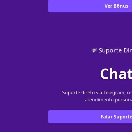
Ver Bônus
💬 Suporte Di
Cha
Suporte direto via Telegram, r
atendimento persona
Falar Suport