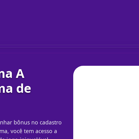
ma A
ma de
anhar bônus no cadastro
ma, você tem acesso a