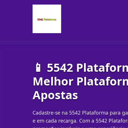
📱 5542 Platafor
Melhor Platafor
Apostas
Cadastre-se na 5542 Plataforma para g
e em cada recarga. Com a 5542 Platafor