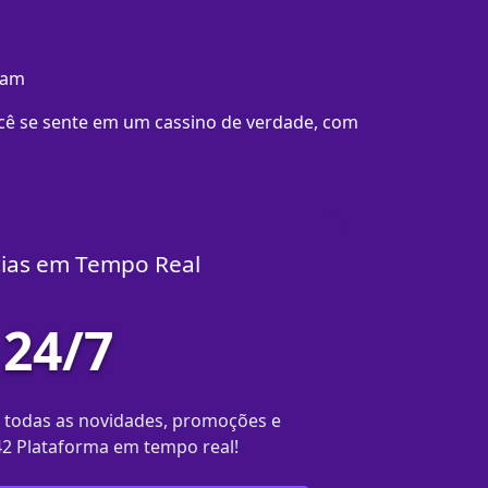
ram
ocê se sente em um cassino de verdade, com
cias em Tempo Real
24/7
e todas as novidades, promoções e
42 Plataforma em tempo real!